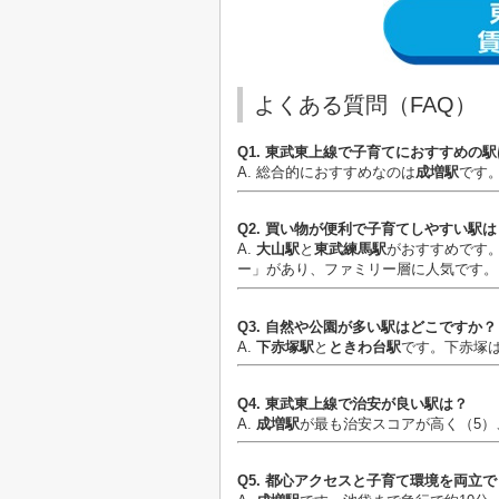
よくある質問（FAQ）
Q1. 東武東上線で子育てにおすすめの
A. 総合的におすすめなのは
成増駅
です
Q2. 買い物が便利で子育てしやすい駅は
A.
大山駅
と
東武練馬駅
がおすすめです
ー」があり、ファミリー層に人気です。
Q3. 自然や公園が多い駅はどこですか？
A.
下赤塚駅
と
ときわ台駅
です。下赤塚
Q4. 東武東上線で治安が良い駅は？
A.
成増駅
が最も治安スコアが高く（5）
Q5. 都心アクセスと子育て環境を両立