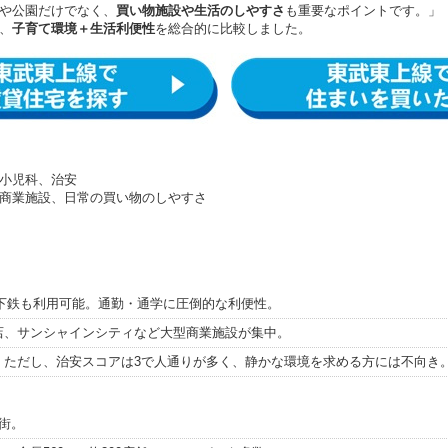
や公園だけでなく、
買い物施設や生活のしやすさ
も重要なポイントです。」
、
子育て環境＋生活利便性
を総合的に比較しました。
小児科、治安
商業施設、日常の買い物のしやすさ
下鉄も利用可能。通勤・通学に圧倒的な利便性。
店、サンシャインシティなど大型商業施設が集中。
。ただし、治安スコアは3で人通りが多く、静かな環境を求める方には不向き
街。