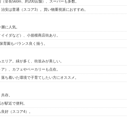
（全長560m、約200店舗）、スーパーも多数。
。治安は普通（スコア3）。買い物重視派におすすめ。
ー層に人気。
ィイイダなど）、小規模商店街あり。
や保育園もバランス良く揃う。
るエリア。緑が多く、街並みが美しい。
トア）、カフェやベーカリーも点在。
。落ち着いた環境で子育てしたい方にオススメ。
く共存。
店が駅近で便利。
も良好（スコア4）。