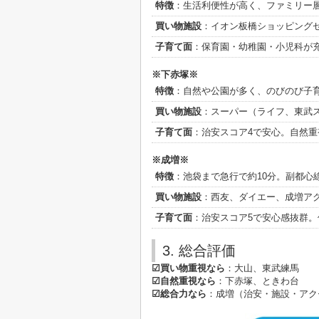
特徴
：生活利便性が高く、ファミリー
買い物施設
：イオン板橋ショッピング
子育て面
：保育園・幼稚園・小児科が
※下赤塚※
特徴
：自然や公園が多く、のびのび子
買い物施設
：スーパー（ライフ、東武
子育て面
：治安スコア4で安心。自然
※成増※
特徴
：池袋まで急行で約10分。副都心
買い物施設
：西友、ダイエー、成増ア
子育て面
：治安スコア5で安心感抜群
3. 総合評価
☑買い物重視なら
：大山、東武練馬
☑自然重視なら
：下赤塚、ときわ台
☑総合力なら
：成増（治安・施設・アク