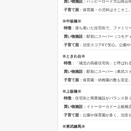
買い物施設
：ハッピーロード大山商店街
子育て面
：保育園・小児科はそこそこ
※中板橋※
特徴
：落ち着いた住宅街で、ファミリ
買い物施設
：駅前にスーパー（コモデ
子育て面
：治安スコア4で安心。公園
※ときわ台※
特徴
：「城北の高級住宅街」と呼ばれ
買い物施設
：駅前にスーパー（東武ス
子育て面
：保育園・幼稚園の数も安定
※上板橋※
特徴
：住宅街と商業施設がバランス良
買い物施設
：イトーヨーカドー上板橋
子育て面
：公園や保育園が多く、治安
※東武練馬※