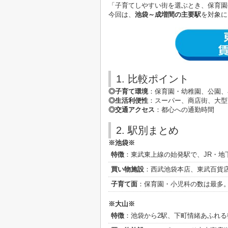
「子育てしやすい街を選ぶとき、保育園
今回は、
池袋～成増間の主要駅
を対象に
1. 比較ポイント
◎子育て環境
：保育園・幼稚園、公園、
◎生活利便性
：スーパー、商店街、大型
◎交通アクセス
：都心への通勤時間
2. 駅別まとめ
※池袋※
特徴
：東武東上線の始発駅で、JR・地
買い物施設
：西武池袋本店、東武百貨
子育て面
：保育園・小児科の数は最多
※大山※
特徴
：池袋から2駅、下町情緒あふれる