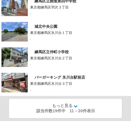
練馬区立開進第四中学校
東京都練馬区羽沢３丁目
-
城北中央公園
東京都練馬区氷川台１丁目
-
練馬区立仲町小学校
東京都練馬区氷川台２丁目
-
バーガーキング 氷川台駅前店
東京都練馬区氷川台３丁目
-
もっと見る
該当件数19件中
11
－
20
件表示