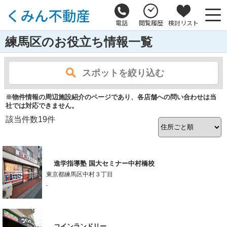
電話
閲覧履歴
検討リスト
練馬区のお役立ち情報一覧
スポットを絞り込む
※物件情報の周辺施設紹介のページであり、各店舗への問い合わせは当
社では対応できません。
該当件数
19
件
進学指導塾 国大セミナー中村橋校
東京都練馬区中村３丁目
-
コインランドリー