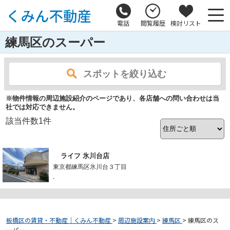
電話
閲覧履歴
検討リスト
練馬区のスーパー
スポットを絞り込む
※物件情報の周辺施設紹介のページであり、各店舗への問い合わせは当
社では対応できません。
該当件数
1
件
ライフ 氷川台店
東京都練馬区氷川台３丁目
-
板橋区の賃貸・不動産｜くみん不動産
>
周辺施設案内
>
練馬区
>
練馬区のス
ーパー