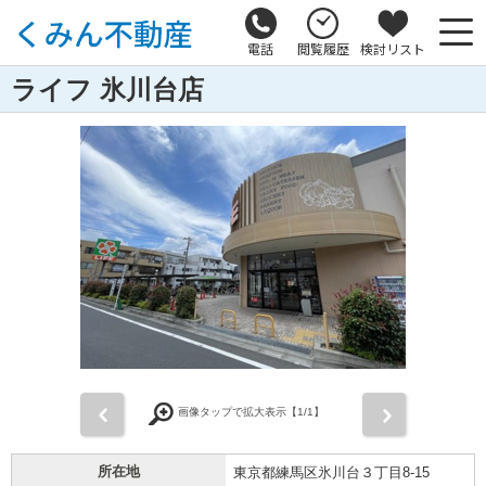
電話
閲覧履歴
検討リスト
ライフ 氷川台店
前
次
画像タップで拡大表示【
1
/1】
所在地
東京都練馬区氷川台３丁目8-15