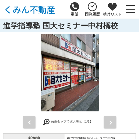
電話
閲覧履歴
検討リスト
進学指導塾 国大セミナー中村橋校
前
次
画像タップで拡大表示【
1
/1】
所在地
東京都練馬区中村３丁目25