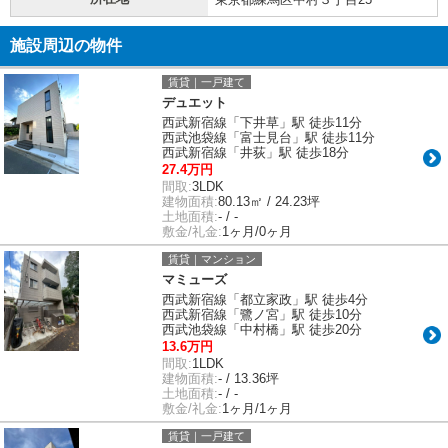
施設周辺の物件
賃貸｜一戸建て
デュエット
西武新宿線「下井草」駅 徒歩11分
西武池袋線「富士見台」駅 徒歩11分
西武新宿線「井荻」駅 徒歩18分
27.4万円
間取:
3LDK
建物面積:
80.13㎡ / 24.23坪
土地面積:
- / -
敷金/礼金:
1ヶ月/0ヶ月
賃貸｜マンション
マミューズ
西武新宿線「都立家政」駅 徒歩4分
西武新宿線「鷺ノ宮」駅 徒歩10分
西武池袋線「中村橋」駅 徒歩20分
13.6万円
間取:
1LDK
建物面積:
- / 13.36坪
土地面積:
- / -
敷金/礼金:
1ヶ月/1ヶ月
賃貸｜一戸建て