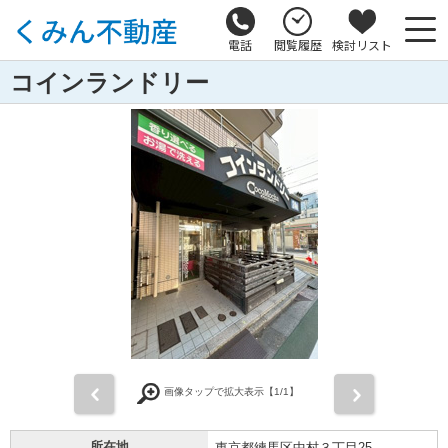
電話
閲覧履歴
検討リスト
コインランドリー
前
次
画像タップで拡大表示【
1
/1】
所在地
東京都練馬区中村３丁目25