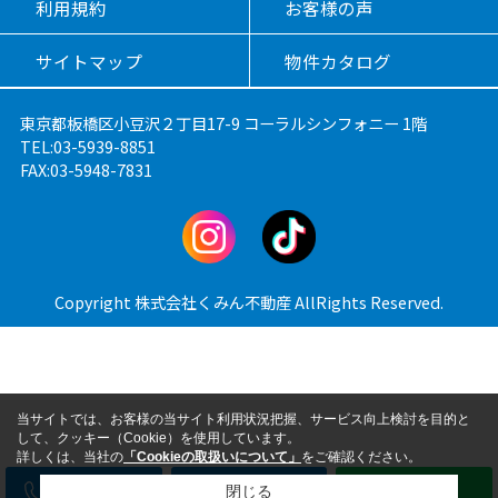
利用規約
お客様の声
サイトマップ
物件カタログ
東京都板橋区小豆沢２丁目17-9 コーラルシンフォニー 1階
TEL:03-5939-8851
FAX:03-5948-7831
Copyright 株式会社くみん不動産 AllRights Reserved.
当サイトでは、お客様の当サイト利用状況把握、サービス向上検討を目的と
して、クッキー（Cookie）を使用しています。
詳しくは、当社の
「Cookieの取扱いについて」
をご確認ください。
電話
メール
LINE
閉じる