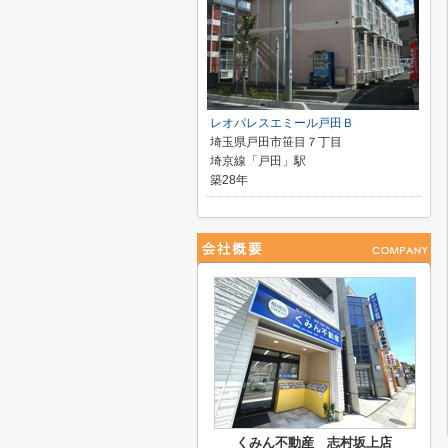
レオパレスエミール戸田Ｂ
埼玉県戸田市笹目７丁目
埼京線「戸田」駅
築28年
くみん不動産 志村坂上店