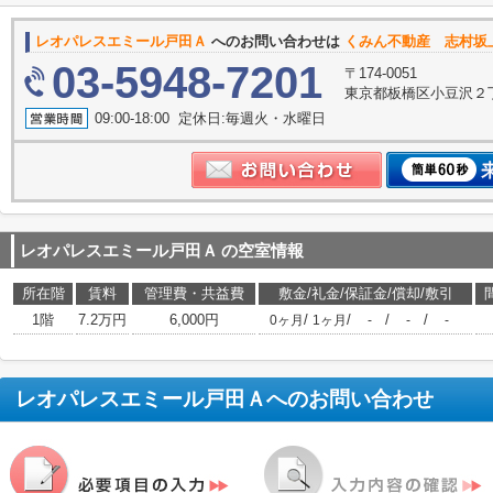
レオパレスエミール戸田Ａ
へのお問い合わせは
くみん不動産 志村坂
03-5948-7201
〒174-0051
東京都板橋区小豆沢２丁
09:00-18:00 定休日:毎週火・水曜日
レオパレスエミール戸田Ａ
の空室情報
所在階
賃料
管理費・共益費
敷金/礼金/保証金/償却/敷引
1階
7.2万円
6,000円
/
/
/
/
0ヶ月
1ヶ月
-
-
-
レオパレスエミール戸田Ａ
へのお問い合わせ