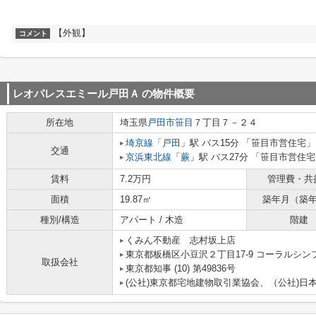
【外観】
コメント
レオパレスエミール戸田Ａ
の物件概要
所在地
埼玉県
戸田市
笹目
７丁目７－２４
埼京線
「
戸田
」駅 バス15分 「笹目市営住宅」
交通
京浜東北線
「
蕨
」駅 バス27分 「笹目市営住宅
賃料
7.2万円
管理費・共
面積
19.87㎡
築年月（築
種別/構造
アパート / 木造
階建
くみん不動産 志村坂上店
東京都板橋区小豆沢２丁目17-9 コーラルシン
取扱会社
東京都知事 (10) 第49836号
(公社)東京都宅地建物取引業協会、（公社)日