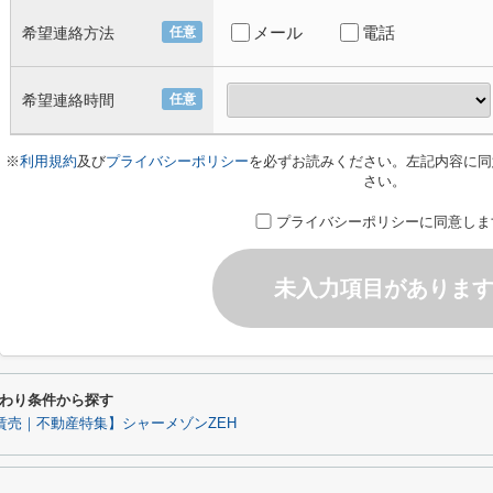
メール
電話
希望連絡方法
任意
希望連絡時間
任意
※
利用規約
及び
プライバシーポリシー
を必ずお読みください。左記内容に同
さい。
プライバシーポリシーに同意しま
未入力項目がありま
わり条件から探す
賃売｜不動産特集】シャーメゾンZEH