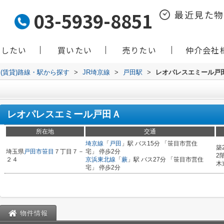
03-5939-8851
最近見た
貸したい
買いたい
売りたい
仲介会社
(賃貸)路線・駅から探す
>
JR埼京線
>
戸田駅
>
レオパレスエミール戸
レオパレスエミール戸田Ａ
所在地
交通
埼京線
「
戸田
」駅 バス15分 「笹目市営住
築
埼玉県
戸田市
笹目
７丁目７－
宅」 停歩2分
2
２４
京浜東北線
「
蕨
」駅 バス27分 「笹目市営住
木
宅」 停歩2分
物件情報