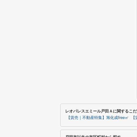
レオパレスエミール戸田Ａに関するこだ
【賃売｜不動産特集】旭化成free㎡
【