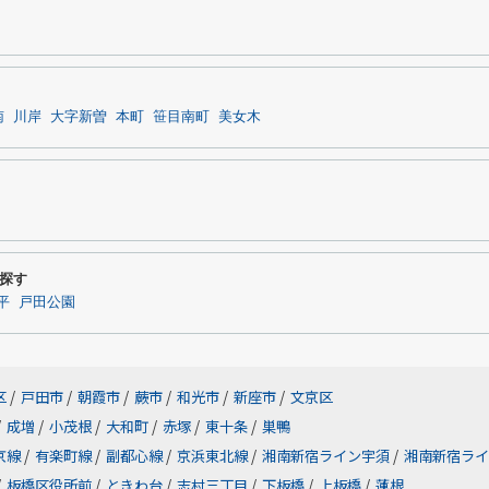
南
川岸
大字新曽
本町
笹目南町
美女木
探す
平
戸田公園
区
/
戸田市
/
朝霞市
/
蕨市
/
和光市
/
新座市
/
文京区
/
成増
/
小茂根
/
大和町
/
赤塚
/
東十条
/
巣鴨
京線
/
有楽町線
/
副都心線
/
京浜東北線
/
湘南新宿ライン宇須
/
湘南新宿ライ
/
板橋区役所前
/
ときわ台
/
志村三丁目
/
下板橋
/
上板橋
/
蓮根