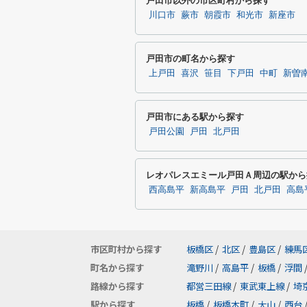
戸田市以外の市区町村から探す
川口市
蕨市
朝霞市
和光市
新座市
戸田市の町名から探す
上戸田
喜沢
笹目
下戸田
中町
新曽
戸田市にある駅から探す
戸田公園
戸田
北戸田
レオパレスエミール戸田Ａ周辺の駅から
西高島平
新高島平
戸田
北戸田
高島
市区町村から探す
板橋区
/
北区
/
豊島区
/
練馬
町名から探す
滝野川
/
高島平
/
板橋
/
浮間
路線から探す
都営三田線
/
東武東上線
/
埼
駅から探す
板橋
/
板橋本町
/
大山
/
西台