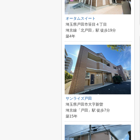
オータムスイート
埼玉県戸田市笹目４丁目
埼京線「北戸田」駅 徒歩19分
築4年
サンライズ戸田
埼玉県戸田市大字新曽
埼京線「戸田」駅 徒歩7分
築15年