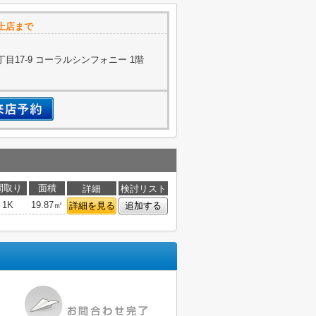
上店まで
目17-9 コーラルシンフォニー 1階
間取り
面積
詳細
検討リスト
1K
19.87㎡
詳細を見る
追加する