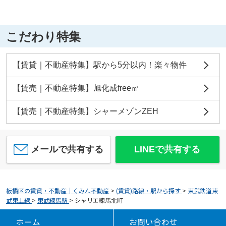
こだわり特集
【賃貸｜不動産特集】駅から5分以内！楽々物件
【賃売｜不動産特集】旭化成free㎡
【賃売｜不動産特集】シャーメゾンZEH
メールで共有する
LINEで共有する
板橋区の賃貸・不動産｜くみん不動産
>
(賃貸)路線・駅から探す
>
東武鉄道東
武東上線
>
東武練馬駅
>
シャリエ練馬北町
ホーム
お問い合わせ