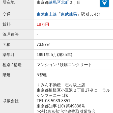
所在地
東京都
練馬区
北町
２丁目
交通
東武東上線
「
東武練馬
」駅 徒歩4分
賃料
18万円
管理費等
-
面積
73.87㎡
築年月
1991年 5月(築35年)
種別 / 構造
マンション / 鉄筋コンクリート
階建
5階建
くみん不動産 志村坂上店
東京都板橋区小豆沢２丁目17-9 コーラル
シンフォニー 1階
取扱会社
TEL:03-5939-8851
東京都知事 (10) 第49836号
(公社)東京都宅地建物取引業協会