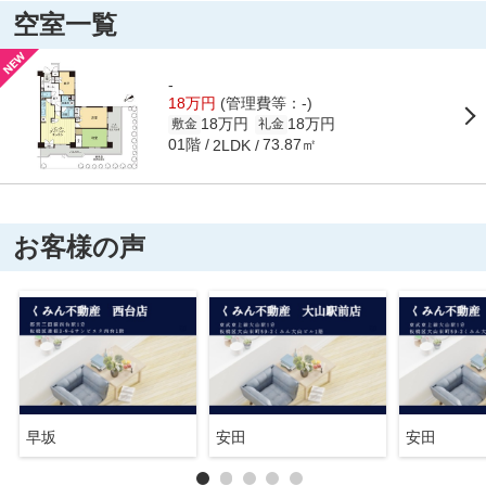
空室一覧
-
18万円
(管理費等：-)
18万円
18万円
敷金
礼金
01階
73.87㎡
2LDK
お客様の声
早坂
安田
安田