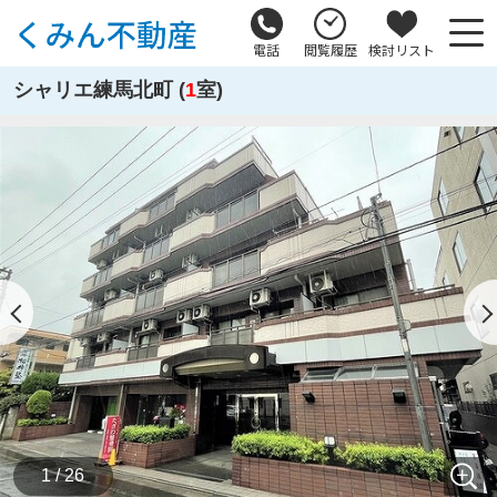
電話
閲覧履歴
検討リスト
シャリエ練馬北町 (
1
室)
1 / 26