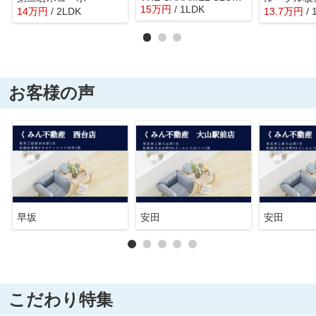
15
万
円
/ 1LDK
14
万
円
/ 2LDK
13.7
万
円
/ 
お客様の声
早坂
安田
安田
こだわり特集