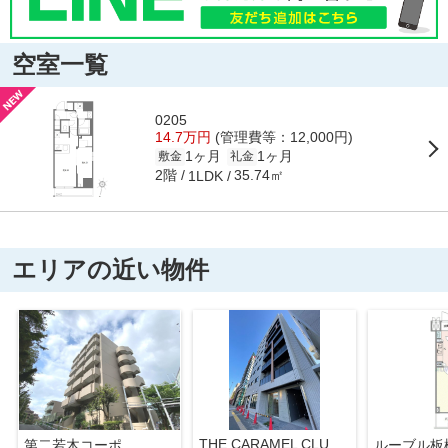
空室一覧
0205
14.7万円
(管理費等：12,000円)
1ヶ月
1ヶ月
敷金
礼金
2階
35.74㎡
1LDK
エリアの近い物件
THE CARAMEL CLUTCH
第二若木コーポ
ルーブル板