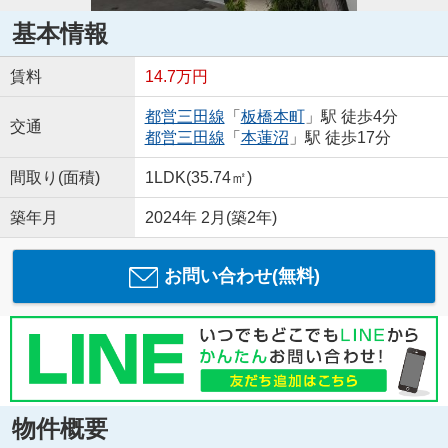
基本情報
賃料
14.7万円
都営三田線
「
板橋本町
」駅 徒歩4分
交通
都営三田線
「
本蓮沼
」駅 徒歩17分
間取り(面積)
1LDK(35.74㎡)
築年月
2024年 2月(築2年)
お問い合わせ(無料)
物件概要