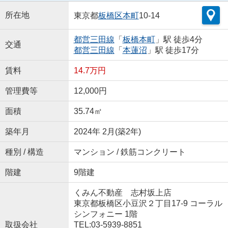
所在地
東京都
板橋区
本町
10-14
都営三田線
「
板橋本町
」駅 徒歩4分
交通
都営三田線
「
本蓮沼
」駅 徒歩17分
賃料
14.7万円
管理費等
12,000円
面積
35.74㎡
築年月
2024年 2月(築2年)
種別 / 構造
マンション / 鉄筋コンクリート
階建
9階建
くみん不動産 志村坂上店
東京都板橋区小豆沢２丁目17-9 コーラル
シンフォニー 1階
取扱会社
TEL:03-5939-8851