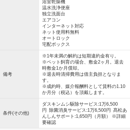
浴室乾燥機
温水洗浄便座
独立洗面台
エアコン
インターネット対応
ネット使用料無料
オートロック
宅配ボックス
※1年未満の解約は短期違約金有り。
※ペット飼育の場合、敷金2ヶ月。退去
時敷金1か月償却。
備考
※退去時清掃費用は借主負担となりま
す。
※成約時、媒介報酬料として賃料の1.10
か月分（税込）を頂戴します。
ダスキンムシ駆除サービス:1万6,500
円 除菌消臭サービス:1万6,500円 髙松あ
条件(その他)
んしんサポート:1,650円（月額） ※詳細
要確認