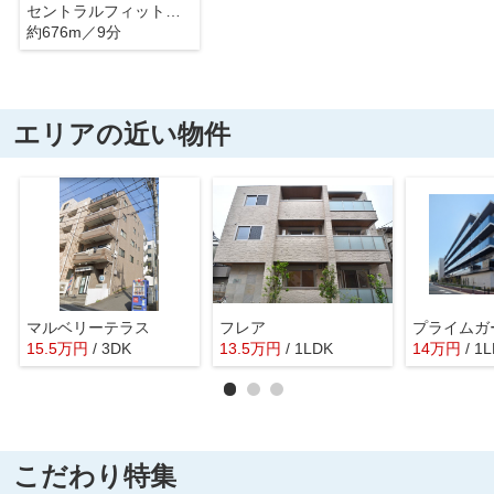
セントラルフィットネスクラブ 西台
約676m／9分
エリアの近い物件
マルベリーテラス
フレア
プライムガ
15.5
万
円
/ 3DK
13.5
万
円
/ 1LDK
14
万
円
/ 1
こだわり特集