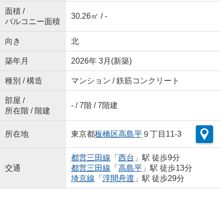
面積 /
30.26㎡ / -
バルコニー面積
向き
北
築年月
2026年 3月(新築)
種別 / 構造
マンション / 鉄筋コンクリート
部屋 /
- / 7階 / 7階建
所在階 / 階建
所在地
東京都
板橋区
高島平
９丁目11-3
都営三田線
「
西台
」駅 徒歩9分
交通
都営三田線
「
高島平
」駅 徒歩13分
埼京線
「
浮間舟渡
」駅 徒歩29分