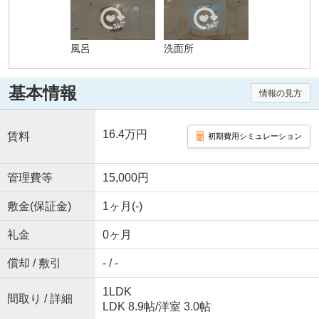
風呂
洗面所
基本情報
情報の見方
16.4万円
賃料
初期費用シミュレーション
管理費等
15,000円
敷金(保証金)
1ヶ月(-)
礼金
0ヶ月
償却 / 敷引
- / -
1LDK
間取り / 詳細
LDK 8.9帖
/
洋室 3.0帖