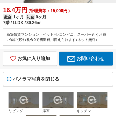
16.4万円
(管理費等：15,000円 )
1ヶ月
0ヶ月
敷金
礼金
7階
1LDK
30.26㎡
新築賃貸マンション・ペット可♪コンビニ、スーパー近くお買
い物に便利♪礼金0で初期費用抑えられます♪ネット無料♪
お気に入り追加
お問い合わせ
パノラマ写真を閉じる
リビング
洋室
キッチン