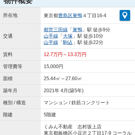
物件概要
所在地
東京都
豊島区
巣鴨
４丁目16-4
都営三田線
「
巣鴨
」駅 徒歩9分
交通
山手線
「
大塚
」駅 徒歩10分
山手線
「
駒込
」駅 徒歩22分
賃料
12.7万円～13.3万円
管理費等
15,000円
面積
25.44㎡～27.60㎡
築年月
2021年 4月(築5年)
種別 / 構造
マンション / 鉄筋コンクリート
階建
5階建
くみん不動産 志村坂上店
東京都板橋区小豆沢２丁目17-9 コーラル