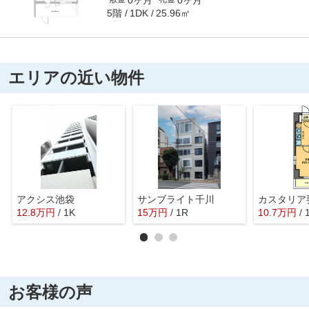
5階
25.96㎡
1DK
エリアの近い物件
アクシス池袋
サンブライト千川
カスタリア
12.8
万
円
/ 1K
15
万
円
/ 1R
10.7
万
円
/ 
お客様の声