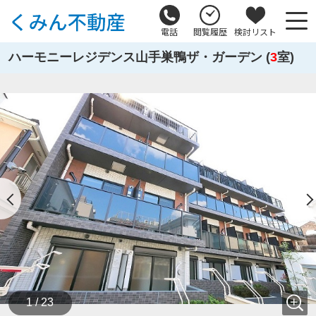
電話
閲覧履歴
検討リスト
ハーモニーレジデンス山手巣鴨ザ・ガーデン (
3
室)
1 / 23