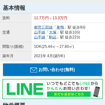
基本情報
賃料
12.7万円～13.3万円
都営三田線
「
巣鴨
」駅 徒歩9分
交通
山手線
「
大塚
」駅 徒歩10分
山手線
「
駒込
」駅 徒歩22分
間取り(面積)
1DK(25.44㎡～27.60㎡)
築年月
2021年 4月(築5年)
お問い合わせ(無料)