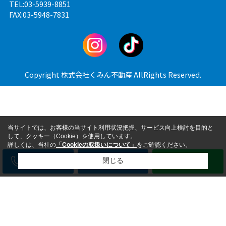
TEL:03-5939-8851
FAX:03-5948-7831
Copyright 株式会社くみん不動産 AllRights Reserved.
当サイトでは、お客様の当サイト利用状況把握、サービス向上検討を目的と
して、クッキー（Cookie）を使用しています。
詳しくは、当社の
「Cookieの取扱いについて」
をご確認ください。
電話
メール
LINE
閉じる