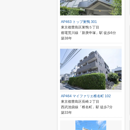
AP463 トップ巣鴨 301
東京都豊島区巣鴨５丁目
都電荒川線「新庚申塚」駅 徒歩6分
築38年
AP464 マイファリエ椎名町 102
東京都豊島区長崎２丁目
西武池袋線「椎名町」駅 徒歩7分
築33年