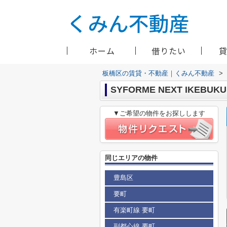
ホーム
借りたい
板橋区の賃貸・不動産｜くみん不動産
>
SYFORME NEXT IKEBUK
▼ご希望の物件をお探しします
同じエリアの物件
豊島区
要町
有楽町線 要町
副都心線 要町