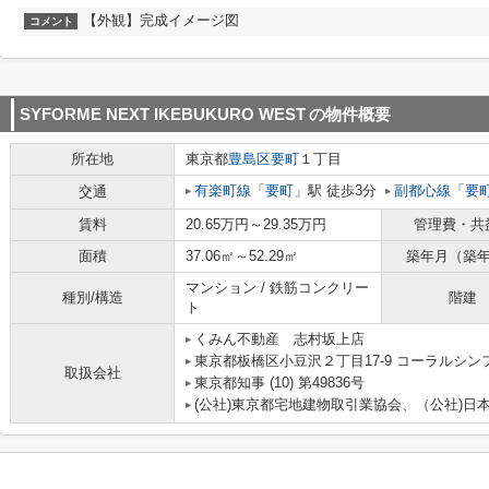
【外観】完成イメージ図
コメント
SYFORME NEXT IKEBUKURO WEST
の物件概要
所在地
東京都
豊島区
要町
１丁目
有楽町線
「
要町
」駅 徒歩3分
副都心線
「
要
交通
賃料
20.65万円～29.35万円
管理費・共
面積
37.06㎡～52.29㎡
築年月（築
マンション / 鉄筋コンクリー
種別/構造
階建
ト
くみん不動産 志村坂上店
東京都板橋区小豆沢２丁目17-9 コーラルシン
取扱会社
東京都知事 (10) 第49836号
(公社)東京都宅地建物取引業協会、（公社)日