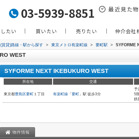
03-5939-8851
最近見た
貸したい
買いたい
売りたい
仲介会社
(賃貸)路線・駅から探す
>
東京メトロ有楽町線
>
要町駅
>
SYFORME 
URO WEST
SYFORME NEXT IKEBUKURO WEST
所在地
交通
予
東京都
豊島区
要町
１丁目
有楽町線
「
要町
」駅 徒歩3分
5
鉄
物件情報