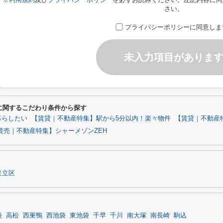
さい。
プライバシーポリシーに同意しま
未入力項目がありま
WESTに関するこだわり条件から探す
暮らしたい
【賃貸｜不動産特集】駅から5分以内！楽々物件
【賃貸｜不動産
賃売｜不動産特集】シャーメゾンZEH
足立区
袋
高松
西巣鴨
西池袋
東池袋
千早
千川
南大塚
南長崎
駒込