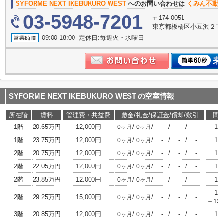
SYFORME NEXT IKEBUKURO WEST
へのお問い合わせは
くみん不
03-5948-7201
〒174-0051
東京都板橋区小豆沢２丁
09:00-18:00 定休日:毎週火・水曜日
SYFORME NEXT IKEBUKURO WEST
の空室情報
所在階
賃料
管理費・共益費
敷金/礼金/保証金/償却/敷引
1階
20.65万円
12,000円
/
/
/
/
1
0ヶ月
0ヶ月
-
-
-
1階
23.75万円
12,000円
/
/
/
/
1
0ヶ月
0ヶ月
-
-
-
2階
20.75万円
12,000円
/
/
/
/
1
0ヶ月
0ヶ月
-
-
-
2階
22.05万円
12,000円
/
/
/
/
1
0ヶ月
0ヶ月
-
-
-
2階
23.85万円
12,000円
/
/
/
/
1
0ヶ月
0ヶ月
-
-
-
1
2階
29.25万円
15,000円
/
/
/
/
0ヶ月
0ヶ月
-
-
-
＋1
3階
20.85万円
12,000円
/
/
/
/
1
0ヶ月
0ヶ月
-
-
-