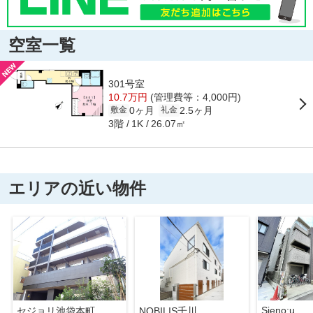
空室一覧
301号室
10.7万円
(管理費等：4,000円)
0ヶ月
2.5ヶ月
敷金
礼金
3階
26.07㎡
1K
エリアの近い物件
Sieno:u
セジョリ池袋本町
NOBILIS千川