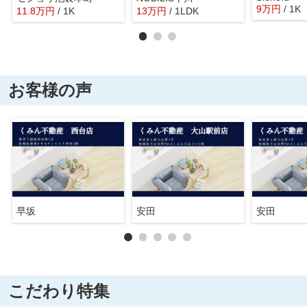
9
万
円
/ 1K
11.8
万
円
/ 1K
13
万
円
/ 1LDK
お客様の声
早坂
安田
安田
こだわり特集