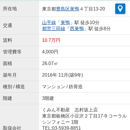
所在地
東京都
豊島区
巣鴨
４丁目13-20
山手線
「
巣鴨
」駅 徒歩10分
交通
都営三田線
「
西巣鴨
」駅 徒歩8分
賃料
10.7万円
管理費等
4,000円
面積
26.07㎡
築年月
2016年 11月(築9年)
種別 / 構造
マンション / 鉄骨造
階建
3階建
くみん不動産 志村坂上店
東京都板橋区小豆沢２丁目17-9 コーラル
シンフォニー 1階
取扱会社
TEL:03-5939-8851