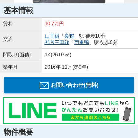
基本情報
賃料
10.7万円
山手線
「
巣鴨
」駅 徒歩10分
交通
都営三田線
「
西巣鴨
」駅 徒歩8分
間取り(面積)
1K(26.07㎡)
築年月
2016年 11月(築9年)
お問い合わせ(無料)
物件概要