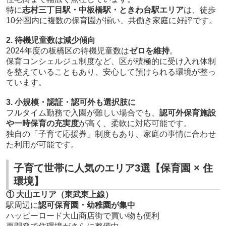
特に
志村三丁目駅・中板橋駅・ときわ台駅エリア
は、徒歩
10分圏内に複数の保育園が揃い、共働き家庭に好評です。
2. 待機児童数は減少傾向
2024年度の板橋区の待機児童数は
ゼロを維持
。
保育コンシェルジュ制度など、区が積極的に受け入れ体制
を整えていることもあり、安心して預けられる環境が整っ
ています。
3. 小規模・認証・認可外も選択肢に
フルタイム勤務で入園が難しい場合でも、
認可外保育施設
や一時保育の充実度
が高く、柔軟に対応可能です。
独自の「子育て応援券」制度もあり、家庭の事情に合わせ
た利用が可能です。
子育て世帯に人気のエリア3選【保育園 × 住
環境】
① 大山エリア（東武東上線）
駅周辺に
認可保育園・幼稚園が集中
ハッピーロード大山商店街で買い物も便利