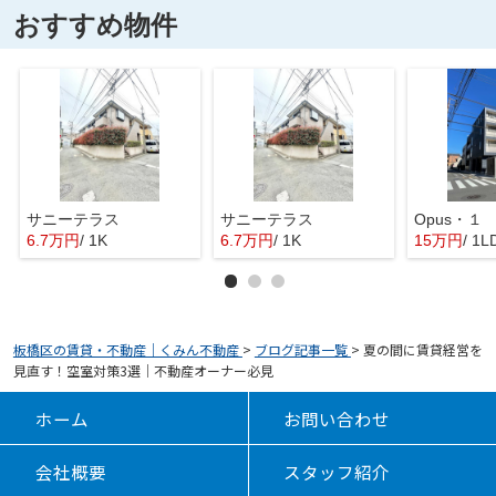
おすすめ物件
サニーテラス
サニーテラス
Opus・１
6.7万円
/ 1K
6.7万円
/ 1K
15万円
/ 1L
板橋区の賃貸・不動産｜くみん不動産
>
ブログ記事一覧
>
夏の間に賃貸経営を
見直す！空室対策3選｜不動産オーナー必見
ホーム
お問い合わせ
会社概要
スタッフ紹介