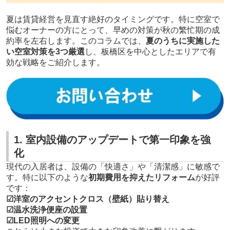
夏は賃貸経営を見直す絶好のタイミングです。特に空室で
悩むオーナーの方にとって、早めの対策が秋の繁忙期の成
約率を左右します。このコラムでは、
夏のうちに実施した
い空室対策を3つ厳選
し、板橋区を中心としたエリアで有
効な戦略をご紹介します。
1. 室内設備のアップデートで第一印象を強
化
現代の入居者は、設備の「快適さ」や「清潔感」に敏感で
す。特に以下のような
初期費用を抑えたリフォーム
が好評
です：
☑洋室のアクセントクロス（壁紙）貼り替え
☑温水洗浄便座の設置
☑LED照明への変更