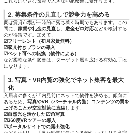
これらは小さな投資で大きな印象改善に繋がります。
2. 募集条件の見直しで競争力を高める
夏は賃貸市場が一時的に落ち着く時期でもあります。この
間に、
家賃や礼金の見直し、敷金ゼロ対応
などを検討する
のが得策です。加えて、
☑フリーレント（初月家賃無料）
☑家具付きプランの導入
☑ペット可への転換（物件による）
など柔軟な条件変更は、ターゲット層を広げる有効な手段
になります。
3. 写真・VR内覧の強化でネット集客を最大
化
入居者の多くが「内見前にネットで物件を決める」傾向に
あるため、
写真やVR（バーチャル内覧）コンテンツの質を
上げることが空室対策に直結
します。
☑自然光を活かした広角写真
☑360度VRツアーの導入
☑ポータルサイトでの露出強化
などを活用し、「見た瞬間に気になる物件」づくりを意識