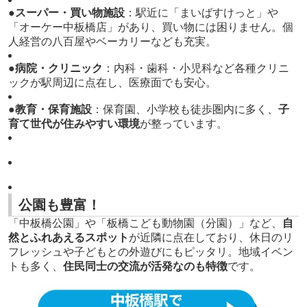
●スーパー・買い物施設
：駅近に「まいばすけっと」や
「オーケー中板橋店」があり、買い物には困りません。個
人経営の八百屋やベーカリーなども充実。
●病院・クリニック
：内科・歯科・小児科など各種クリニ
ックが駅周辺に点在し、医療面でも安心。
●教育・保育施設
：保育園、小学校も徒歩圏内に多く、
子
育て世代が住みやすい環境
が整っています。
公園も豊富！
「中板橋公園」や「板橋こども動物園（分園）」など、
自
然とふれあえるスポット
が近隣に点在しており、休日のリ
フレッシュや子どもとの外遊びにもピッタリ。地域イベン
トも多く、
住民同士の交流が活発なのも特徴
です。