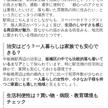
の良さが魅力。通勤・通学に便利で、「都心へのアクセス
は重視したいけど、落ち着いた雰囲気の街に住みたい」と
いう方にピッタリの場所です。
駅前はこぢんまりとしながらも、スーパーやドラッグスト
ア、個人商店がバランスよく並び、
生活のしやすさを感じ
る商店街が魅力
。昔ながらの温かみある街並みも、地元民
に愛されている理由のひとつです。
治安はどう？一人暮らしは家族でも安心で
きる？
中板橋駅周辺の治安は、
板橋区の中でも比較的落ち着いて
いるエリア
として知られています。特に駅北側の住宅街は
静かで、夜間も安心して歩ける環境です。
中板橋周辺は他の都内エリアに比べて犯罪件数が少なめと
言われています。
一人暮らしの女性や、小さなお子様を持
つご家庭にも適した地域
と言えるでしょう。
生活利便性は？買い物・病院・教育環境も
チェック