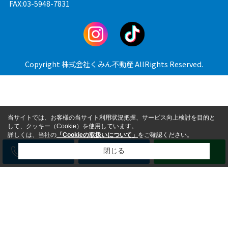
FAX:03-5948-7831
Copyright 株式会社くみん不動産 AllRights Reserved.
当サイトでは、お客様の当サイト利用状況把握、サービス向上検討を目的と
して、クッキー（Cookie）を使用しています。
詳しくは、当社の
「Cookieの取扱いについて」
をご確認ください。
電話
メール
LINE
閉じる