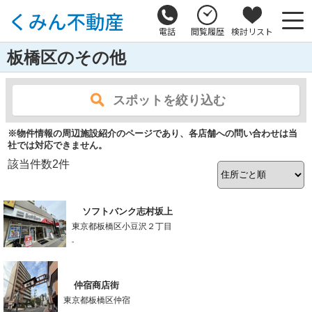
電話
閲覧履歴
検討リスト
板橋区のその他
スポットを絞り込む
※物件情報の周辺施設紹介のページであり、各店舗への問い合わせは当
社では対応できません。
該当件数
2
件
ソフトバンク志村坂上
東京都板橋区小豆沢２丁目
-
仲宿商店街
東京都板橋区仲宿