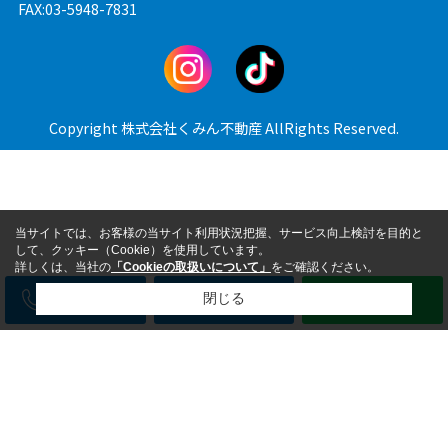
FAX:03-5948-7831
Copyright 株式会社くみん不動産 AllRights Reserved.
当サイトでは、お客様の当サイト利用状況把握、サービス向上検討を目的と
して、クッキー（Cookie）を使用しています。
詳しくは、当社の
「Cookieの取扱いについて」
をご確認ください。
電話
メール
LINE
閉じる