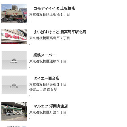
コモディイイダ 上板橋店
東京都板橋区上板橋１丁目
-
まいばすけっと 新高島平駅北店
東京都板橋区高島平７丁目
-
業務スーパー
東京都板橋区蓮根２丁目
-
ダイエー西台店
東京都板橋区蓮根３丁目
都営三田線 西台駅
-
マルエツ 浮間舟渡店
東京都板橋区舟渡１丁目
-