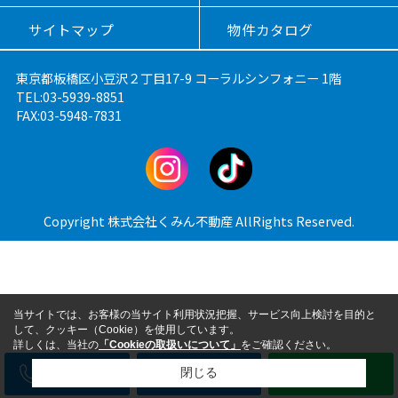
サイトマップ
物件カタログ
東京都板橋区小豆沢２丁目17-9 コーラルシンフォニー 1階
TEL:03-5939-8851
FAX:03-5948-7831
Copyright 株式会社くみん不動産 AllRights Reserved.
当サイトでは、お客様の当サイト利用状況把握、サービス向上検討を目的と
して、クッキー（Cookie）を使用しています。
詳しくは、当社の
「Cookieの取扱いについて」
をご確認ください。
電話
メール
LINE
閉じる