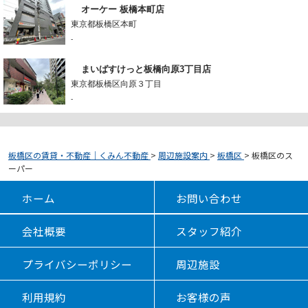
オーケー 板橋本町店
東京都板橋区本町
-
まいばすけっと板橋向原3丁目店
東京都板橋区向原３丁目
-
板橋区の賃貸・不動産｜くみん不動産
>
周辺施設案内
>
板橋区
>
板橋区のス
ーパー
ホーム
お問い合わせ
会社概要
スタッフ紹介
プライバシーポリシー
周辺施設
利用規約
お客様の声