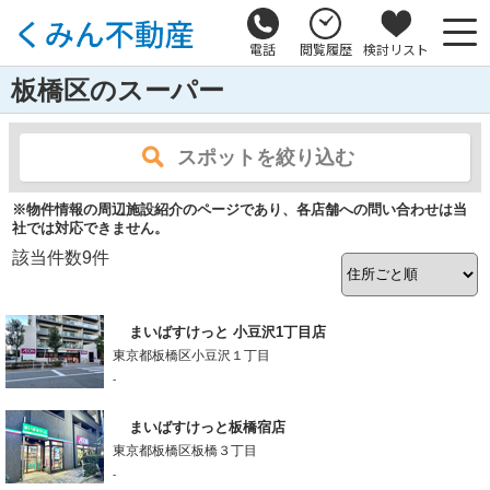
電話
閲覧履歴
検討リスト
板橋区のスーパー
スポットを絞り込む
※物件情報の周辺施設紹介のページであり、各店舗への問い合わせは当
社では対応できません。
該当件数
9
件
まいばすけっと 小豆沢1丁目店
東京都板橋区小豆沢１丁目
-
まいばすけっと板橋宿店
東京都板橋区板橋３丁目
-