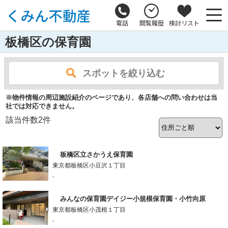
電話
閲覧履歴
検討リスト
板橋区の保育園
スポットを絞り込む
※物件情報の周辺施設紹介のページであり、各店舗への問い合わせは当
社では対応できません。
該当件数
2
件
板橋区立さかうえ保育園
東京都板橋区小豆沢１丁目
-
みんなの保育園デイジー小規模保育園・小竹向原
東京都板橋区小茂根１丁目
-