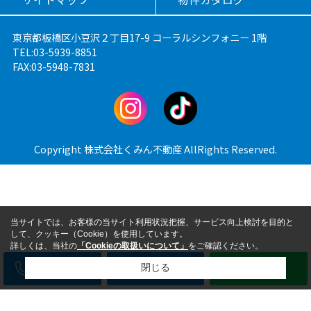
東京都板橋区小豆沢２丁目17-9 コーラルシンフォニー 1階
TEL:03-5939-8851
FAX:03-5948-7831
Copyright 株式会社くみん不動産 AllRights Reserved.
当サイトでは、お客様の当サイト利用状況把握、サービス向上検討を目的と
して、クッキー（Cookie）を使用しています。
詳しくは、当社の
「Cookieの取扱いについて」
をご確認ください。
電話
メール
LINE
閉じる