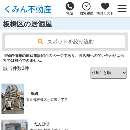
電話
閲覧履歴
検討リスト
板橋区の居酒屋
スポットを絞り込む
※物件情報の周辺施設紹介のページであり、各店舗への問い合わせは当
社では対応できません。
該当件数
3
件
飯綱
東京都板橋区小豆沢２丁目
-
たんぽぽ