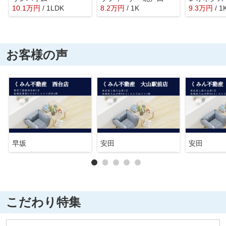
10.1
万
円
/ 1LDK
8.2
万
円
/ 1K
9.3
万
円
/ 1
お客様の声
早坂
安田
安田
こだわり特集