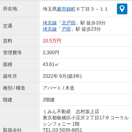
所在地
埼玉県
蕨市
錦町
６丁目３－１１
埼京線
「
北戸田
」駅 徒歩10分
交通
埼京線
「
戸田
」駅 徒歩23分
賃料
10.5万円
管理費等
2,300円
面積
43.61㎡
築年月
2022年 9月(築3年)
種別 / 構造
アパート / 木造
階建
2階建
くみん不動産 志村坂上店
東京都板橋区小豆沢２丁目17-9 コーラル
シンフォニー 1階
取扱会社
TEL:03-5939-8851