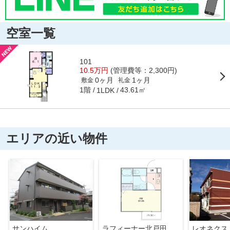
空室一覧
101
10.5万円
(管理費等：2,300円)
0ヶ月
1ヶ月
敷金
礼金
1階
43.61㎡
1LDK
エリアの近い物件
サンハイム
ラフィーナー北戸田
レオネクス