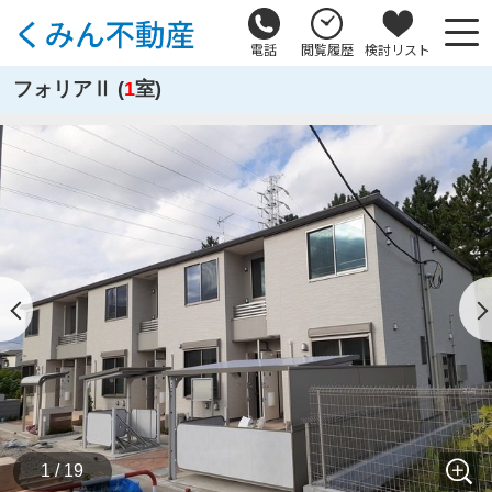
電話
閲覧履歴
検討リスト
フォリアⅡ (
1
室)
1 / 19