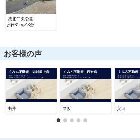
城北中央公園
約561m／8分
お客様の声
由井
早坂
安田