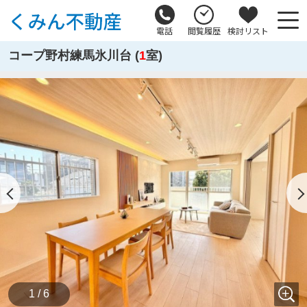
電話
閲覧履歴
検討リスト
コープ野村練馬氷川台 (
1
室)
1 / 6