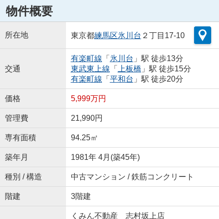
物件概要
所在地
東京都
練馬区
氷川台
２丁目17-10
有楽町線
「
氷川台
」駅 徒歩13分
交通
東武東上線
「
上板橋
」駅 徒歩15分
有楽町線
「
平和台
」駅 徒歩20分
価格
5,999万円
管理費
21,990円
専有面積
94.25㎡
築年月
1981年 4月(築45年)
種別 / 構造
中古マンション / 鉄筋コンクリート
階建
3階建
くみん不動産 志村坂上店