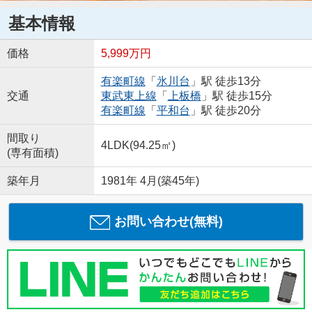
基本情報
価格
5,999万円
有楽町線
「
氷川台
」駅 徒歩13分
交通
東武東上線
「
上板橋
」駅 徒歩15分
有楽町線
「
平和台
」駅 徒歩20分
間取り
4LDK(94.25㎡)
(専有面積)
築年月
1981年 4月(築45年)
お問い合わせ(無料)