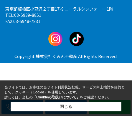
東京都板橋区小豆沢２丁目17-9 コーラルシンフォニー 1階
TEL:03-5939-8851
FAX:03-5948-7831
Copyright 株式会社くみん不動産 AllRights Reserved.
当サイトでは、お客様の当サイト利用状況把握、サービス向上検討を目的と
して、クッキー（Cookie）を使用しています。
詳しくは、当社の
「Cookieの取扱いについて」
をご確認ください。
電話
メール
LINE
閉じる