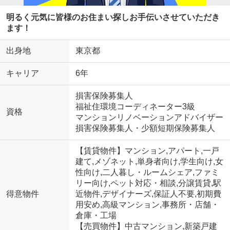
明るく元気に皆様のお住まい探しお手伝いさせていただき
ます！
出身地
東京都
キャリア
6年
損害保険募集人
福祉住環境コーディネーター3級
資格
マンションリノベーションアドバイザー
損害保険募集人・少額短期保険募集人
【賃貸物件】マンション,アパート,一戸
建て,メゾネット,単身者向け,学生向け,女
性向け,二人暮し・ルームシェア,ファミ
リー向け,ペット対応・相談,分譲賃貸,駅
得意物件
近物件,デザイナーズ,保証人不要,初期費
用安め,高級マンション,事務所・店舗・
倉庫・工場
【売買物件】中古マンション,新築戸建