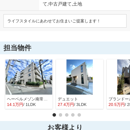
て,中古戸建て,土地
ライフスタイルにあわせてお住まいご提案します！
担当物件
ヘーベルメゾン南常盤台
デュエット
プランドー
14.1万円
/ 1LDK
27.4万円
/ 3LDK
20.5万円
/ 
お客様より