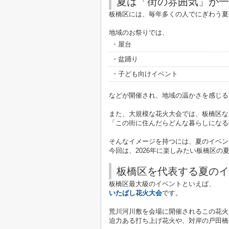
夏は「街の雰囲気」が一
板橋区には、毎年多くの人でにぎわう夏
地域のお祭りでは、
・屋台
・盆踊り
・子ども向けイベント
などが開催され、地域の温かさを感じる
また、大規模な花火大会では、板橋区な
「この街に住んだらどんな暮らしになる
そんなイメージを持つには、夏のイベン
今回は、2026年に楽しみたい板橋区
板橋区を代表する夏のイ
板橋区最大級のイベントといえば、
いたばし花火大会
です。
荒川河川敷を会場に開催されるこの花火
迫力ある打ち上げ花火や、対岸の戸田橋