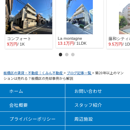
La montagne
コンフォート
13.1万円
/ 1LDK
9万円
/ 1K
9.5万円
/ 1
板橋区の賃貸・不動産｜くみん不動産
>
ブログ記事一覧
>
築20年以上のマン
ションは売れる？板橋区の売却事例から解説
ホーム
お問い合わせ
会社概要
スタッフ紹介
プライバシーポリシー
周辺施設