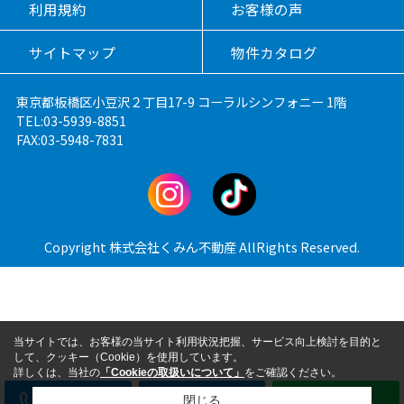
利用規約
お客様の声
サイトマップ
物件カタログ
東京都板橋区小豆沢２丁目17-9 コーラルシンフォニー 1階
TEL:03-5939-8851
FAX:03-5948-7831
Copyright 株式会社くみん不動産 AllRights Reserved.
当サイトでは、お客様の当サイト利用状況把握、サービス向上検討を目的と
して、クッキー（Cookie）を使用しています。
詳しくは、当社の
「Cookieの取扱いについて」
をご確認ください。
電話
メール
LINE
閉じる