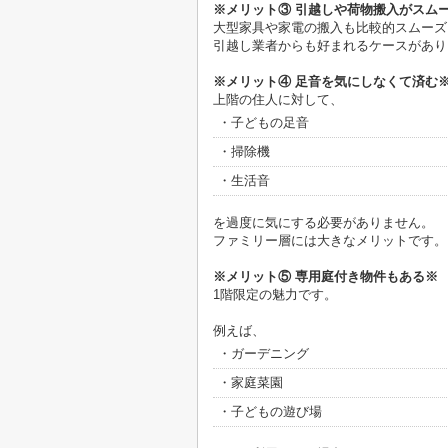
※メリット③ 引越しや荷物搬入がスム
大型家具や家電の搬入も比較的スムーズ
引越し業者からも好まれるケースがあり
※メリット④ 足音を気にしなくて済む
上階の住人に対して、
・子どもの足音
・掃除機
・生活音
を過度に気にする必要がありません。
ファミリー層には大きなメリットです。
※メリット⑤ 専用庭付き物件もある※
1階限定の魅力です。
例えば、
・ガーデニング
・家庭菜園
・子どもの遊び場