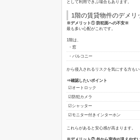
として利用できぶ場合もあります。
1階の賃貸物件のデメリ
※デメリット① 防犯面への不安※
最も多い心配がこれです。
1階は、
・窓
・バルコニー
から侵入されるリスクを気にする方もい
⇒確認したいポイント
☑オートロック
☑防犯カメラ
☑シャッター
☑モニター付きインターホン
これらがあると安心感が高まります。
※デメリット② 外から室内が見えやす