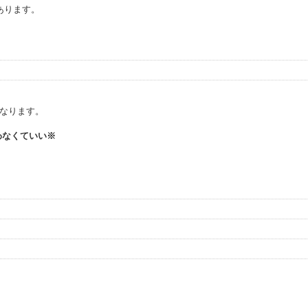
あります。
になります。
わなくていい※