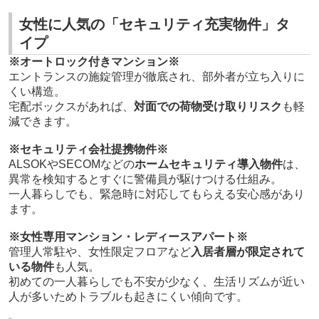
女性に人気の「セキュリティ充実物件」タ
イプ
※オートロック付きマンション※
エントランスの施錠管理が徹底され、部外者が立ち入りに
くい構造。
宅配ボックスがあれば、
対面での荷物受け取りリスク
も軽
減できます。
※セキュリティ会社提携物件※
ALSOKやSECOMなどの
ホームセキュリティ導入物件
は、
異常を検知するとすぐに警備員が駆けつける仕組み。
一人暮らしでも、緊急時に対応してもらえる安心感があり
ます。
※女性専用マンション・レディースアパート※
管理人常駐や、女性限定フロアなど
入居者層が限定されて
いる物件
も人気。
初めての一人暮らしでも不安が少なく、生活リズムが近い
人が多いためトラブルも起きにくい傾向です。