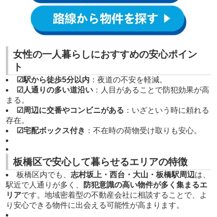
女性の一人暮らしにおすすめの安心ポイン
ト
☑駅から徒歩5分以内
：夜道の不安を軽減。
☑人通りの多い道沿い
：人目があることで防犯効果が高
まる。
☑周辺に交番やコンビニがある
：いざという時に頼れる
存在。
☑宅配ボックス付き
：不在時の荷物受け取りも安心。
板橋区で安心して暮らせるエリアの特徴
板橋区内でも、
志村坂上・西台・大山・板橋駅周辺
は、
駅近で人通りが多く、
防犯意識の高い物件が多く集まるエ
リア
です。地域密着型の不動産会社に相談することで、よ
り安心できる物件に出会える可能性が高まります。