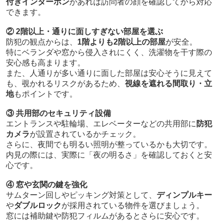
付きインターホン
があれば訪問者の顔を確認してから対応
できます。
② 2階以上・通りに面しすぎない部屋を選ぶ
防犯の観点からは、
1階よりも2階以上の部屋
が安全。
特にベランダや窓から侵入されにくく、洗濯物を干す際の
安心感も高まります。
また、人通りが多い通りに面した部屋は安心そうに見えて
も、覗かれるリスクがあるため、
視線を遮れる間取り・立
地
もポイントです。
③ 共用部のセキュリティ設備
エントランスや駐輪場、エレベーターなどの共用部に
防犯
カメラ
が設置されているかチェック。
さらに、夜間でも明るい照明が整っているかも大切です。
内見の際には、実際に「夜の明るさ」を確認しておくと安
心です。
④ 窓や玄関の鍵を強化
サムターン回しやピッキング対策として、
ディンプルキー
や
ダブルロック
が採用されている物件を選びましょう。
窓には補助鍵や防犯フィルムがあるとさらに安心です。