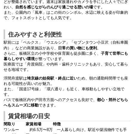
どが整備されています。週末は家族連れやカメラを手にした人々でにぎ
わい、
自然を感じながらのんびり過ごせる憩いの場
です。
また、公園内の「風車」はこの街のシンボル。水辺に映える姿が印象的
で、フォトスポットとしても人気です。
住みやすさと利便性
駅前には「ベルクス」「ウエルシア」「セブンタウン小豆沢（自転車圏
内）」などの商業施設があり、
日常の買い物にも便利
。
さらに、板橋区立の小中学校や保育園も徒歩圏に多く、
子育て世帯にも
暮らしやすい環境
が整っています。
医療面では「舟渡病院」や内科・歯科クリニックもあり、安心して暮ら
せる地域です。
浮間舟渡駅は
埼京線の始発駅・終点に近い
ため、朝の通勤時間帯でも座
れる可能性が高いのが魅力。
また、「国道17号線」「環八通り」も近く、車移動もしやすい立地で
す。
バスで板橋区内や戸田市方面へのアクセスも良好で、
都心・郊外どちら
へもスムーズに移動
できます。
賃貸相場の目安
間取り
家賃相場
特徴
ワンルー
約6.5万〜8万
一人暮らし向け。駅近や築浅物件でも手