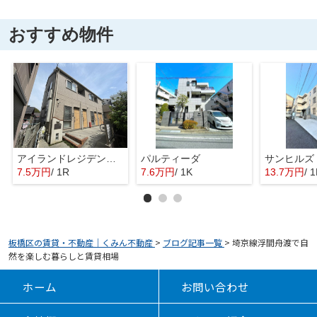
おすすめ物件
アイランドレジデンスⅡ
パルティーダ
サンヒルズ
7.5万円
/ 1R
7.6万円
/ 1K
13.7万円
/ 
板橋区の賃貸・不動産｜くみん不動産
>
ブログ記事一覧
>
埼京線浮間舟渡で自
然を楽しむ暮らしと賃貸相場
ホーム
お問い合わせ