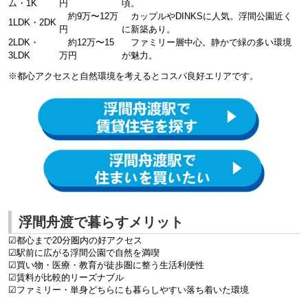
ム・1K
円
頃。
約9万〜12万
カップルやDINKSに人気。浮間公園近く
1LDK・2DK
円
に新築あり。
2LDK・
約12万〜15
ファミリー層中心。静かで緑の多い環境
3LDK
万円
が魅力。
※都心アクセスと自然環境を考えるとコスパ良好エリアです。
浮間舟渡で暮らすメリット
☑都心まで20分圏内の好アクセス
☑駅前に広がる浮間公園で自然を満喫
☑買い物・医療・教育が徒歩圏に整う生活利便性
☑賃料が比較的リーズナブル
☑ファミリー・単身どちらにも暮らしやすい落ち着いた環境