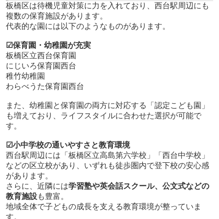
板橋区は待機児童対策に力を入れており、西台駅周辺にも
複数の保育施設があります。
代表的な園には以下のようなものがあります。
☑保育園・幼稚園が充実
板橋区立西台保育園
にじいろ保育園西台
稚竹幼稚園
わらべうた保育園西台
また、幼稚園と保育園の両方に対応する「認定こども園」
も増えており、ライフスタイルに合わせた選択が可能で
す。
☑小中学校の通いやすさと教育環境
西台駅周辺には「板橋区立高島第六学校」「西台中学校」
などの区立校があり、いずれも徒歩圏内で登下校の安心感
があります。
さらに、近隣には
学習塾や英会話スクール、公文式などの
教育施設
も豊富。
地域全体で子どもの成長を支える教育環境が整っていま
す。