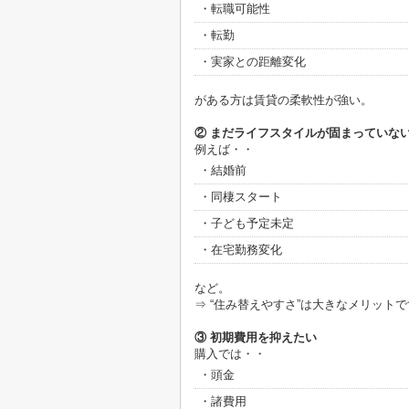
・転職可能性
・転勤
・実家との距離変化
がある方は賃貸の柔軟性が強い。
② まだライフスタイルが固まっていな
例えば・・
・結婚前
・同棲スタート
・子ども予定未定
・在宅勤務変化
など。
⇒ “住み替えやすさ”は大きなメリット
③ 初期費用を抑えたい
購入では・・
・頭金
・諸費用