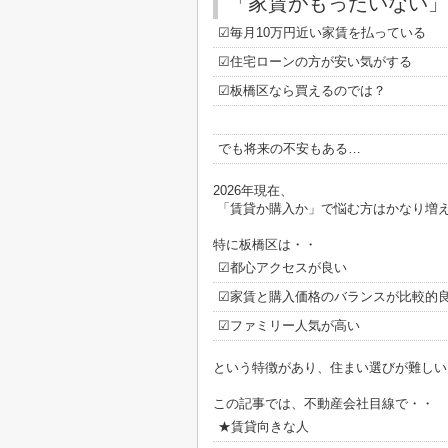
「家賃がもったいない」
☑毎月10万円近い家賃を払っている
☑住宅ローンの方が安い気がする
☑板橋区なら買えるのでは？
でも将来の不安もある…
2026年現在、
「賃貸か購入か」で悩む方はかなり増
特に板橋区は・・
☑都心アクセスが良い
☑家賃と購入価格のバランスが比較的
☑ファミリー人気が高い
という特徴があり、住まい選びが難しい
この記事では、不動産会社目線で・・
★賃貸向きな人