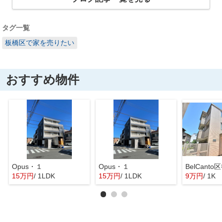
タグ一覧
板橋区で家を売りたい
おすすめ物件
Opus・１
Opus・１
BelCant
15万円
/ 1LDK
15万円
/ 1LDK
9万円
/ 1K