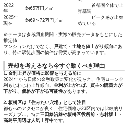
2022
首都圏全体で上
約65万円／㎡
年
昇基調
2025年
ピーク感が出始
約69〜72万円／㎡
現在
めている
※データは参考調査機関・実際の販売データをもとにした
推定値
マンションだけでなく、
戸建て・土地も値上がり傾向
にあ
り、特に駅徒歩圏の物件は需要が高まっています。
売却を考えるなら今すぐ動くべき理由
1. 金利上昇が価格に影響を与える前に
2024年から日銀の金融政策に変化が見られ、住宅ローン金
利もじわじわ上昇傾向。
金利が上がれば、買主の購買力が
下がり、価格が下がる可能性
があります。
2. 板橋区は「住みたい穴場」として注目
都心へのアクセスが良く、住宅価格が23区内では比較的リ
ーズナブル。特に
三田線沿線や板橋区役所前・志村坂上・
高島平周辺は人気上昇中
です。