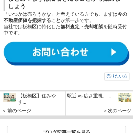
しょう
「いつかは売ろうかな」と考えている方でも、まずは
今の
不動産価値を把握すること
が第一歩です。
当社では板橋区に特化した
無料査定・売却相談
を随時受付
中です。
売りたい方
【板橋区】住みや
駅近 vs 広さ重視、...
す...
＜ 前のページ
＞次のページ
ブログ記事一覧を見る