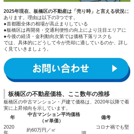
2025年現在、板橋区の不動産は「売り時」と言える状況
に
あります。理由は以下の3つです。
●首都圏全体の相場が高止まりしている
●板橋区は再開発・交通利便性の向上により注目エリアに
●今後の経済・金利動向次第では価格下落リスクも
では、具体的にどうして今が売却に適しているのか、詳し
く見ていきましょう。
板橋区の不動産価格、ここ数年の推移
板橋区の中古マンション・戸建て価格は、2020年以降で着
実に上昇傾向を示しています。
中古マンション平均価格
年
備考
（㎡単価）
2020
コロナ禍でも堅
約60万円／㎡
年
調