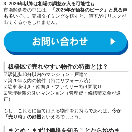
3. 2026年以降は相場の調整が入る可能性も
市場関係者の中には、
「2025年が価格のピーク」と見る声
も多い
です。売却タイミングを逃すと、値下がりリスクが
出てくるかもしれません。
板橋区で売れやすい物件の特徴とは？
☑駅徒歩10分以内のマンション・戸建て
☑築20年以内の物件（特にリフォーム済）
☑駐車場付き・南向き・ファミリー向け間取り
☑管理状態の良いマンション（管理費・修繕積立金が適
正）
もし、これらに当てはまる物件をお持ちであれば、
今が
「売り時」の好機
といえるでしょう。
まとめ：まずは価格を知ることから始めま