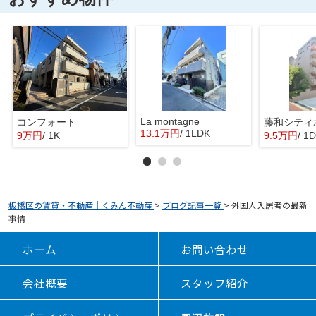
La montagne
コンフォート
13.1万円
/ 1LDK
9万円
/ 1K
9.5万円
/ 1
板橋区の賃貸・不動産｜くみん不動産
>
ブログ記事一覧
>
外国人入居者の最新
事情
ホーム
お問い合わせ
会社概要
スタッフ紹介