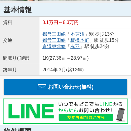
基本情報
賃料
8.1万円～8.3万円
都営三田線
「
本蓮沼
」駅 徒歩13分
交通
都営三田線
「
板橋本町
」駅 徒歩15分
京浜東北線
「
赤羽
」駅 徒歩24分
間取り(面積)
1K(27.36㎡～28.97㎡)
築年月
2014年 3月(築12年)
お問い合わせ(無料)