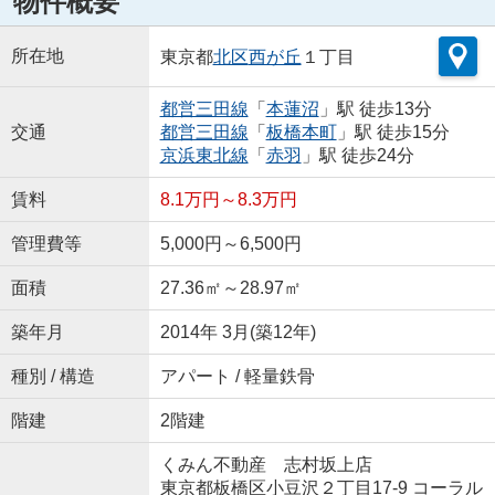
物件概要
所在地
東京都
北区
西が丘
１丁目
都営三田線
「
本蓮沼
」駅 徒歩13分
交通
都営三田線
「
板橋本町
」駅 徒歩15分
京浜東北線
「
赤羽
」駅 徒歩24分
賃料
8.1万円～8.3万円
管理費等
5,000円～6,500円
面積
27.36㎡～28.97㎡
築年月
2014年 3月(築12年)
種別 / 構造
アパート / 軽量鉄骨
階建
2階建
くみん不動産 志村坂上店
東京都板橋区小豆沢２丁目17-9 コーラル