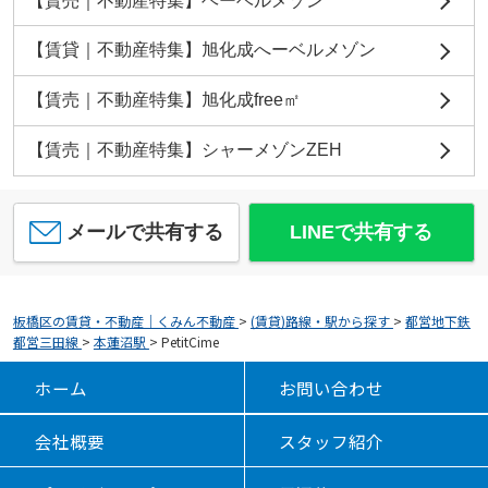
【賃売｜不動産特集】ヘーベルメゾン
【賃貸｜不動産特集】旭化成へーベルメゾン
【賃売｜不動産特集】旭化成free㎡
【賃売｜不動産特集】シャーメゾンZEH
メールで共有する
LINEで共有する
板橋区の賃貸・不動産｜くみん不動産
>
(賃貸)路線・駅から探す
>
都営地下鉄
都営三田線
>
本蓮沼駅
>
PetitCime
ホーム
お問い合わせ
会社概要
スタッフ紹介