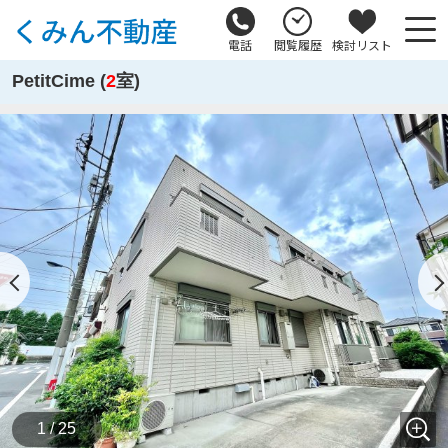
電話
閲覧履歴
検討リスト
PetitCime (
2
室)
1 / 25