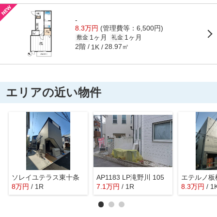
-
8.3万円
(管理費等：6,500円)
1ヶ月
1ヶ月
敷金
礼金
2階
28.97㎡
1K
エリアの近い物件
ソレイユテラス東十条
AP1183 LP滝野川 105
エテルノ板
8
万
円
/ 1R
7.1
万
円
/ 1R
8.3
万
円
/ 1