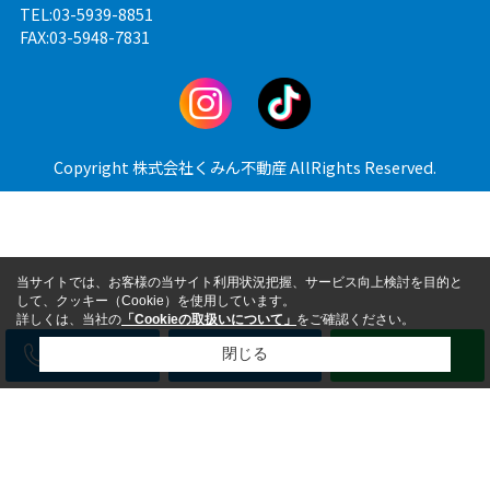
TEL:03-5939-8851
FAX:03-5948-7831
Copyright 株式会社くみん不動産 AllRights Reserved.
当サイトでは、お客様の当サイト利用状況把握、サービス向上検討を目的と
して、クッキー（Cookie）を使用しています。
詳しくは、当社の
「Cookieの取扱いについて」
をご確認ください。
電話
メール
LINE
閉じる