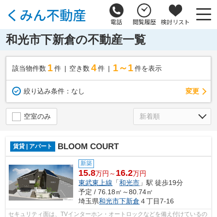
電話
閲覧履歴
検討リスト
和光市下新倉の不動産一覧
1
4
1～1
該当物件数
件
空き数
件
件を表示
変更
絞り込み条件：
なし
空室のみ
BLOOM COURT
賃貸 | アパート
新築
15.8
16.2
万円～
万円
東武東上線
「
和光市
」駅 徒歩19分
予定 / 76.18㎡～80.74㎡
埼玉県
和光市
下新倉
４丁目7-16
セキュリティ面は、TVインターホン・オートロックなどを備え付けているの