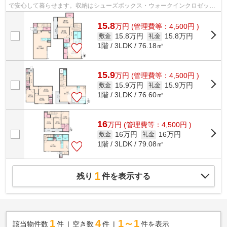
で安心して暮らせます。収納はシューズボックス・ウォークインクロゼット
など豊富なので、衣類や履き物の整理...
15.8
万
円
(管理費等：4,500円 )
15.8万円
15.8万円
敷金
礼金
1階 / 3LDK / 76.18㎡
15.9
万
円
(管理費等：4,500円 )
15.9万円
15.9万円
敷金
礼金
1階 / 3LDK / 76.60㎡
16
万
円
(管理費等：4,500円 )
16万円
16万円
敷金
礼金
1階 / 3LDK / 79.08㎡
1
残り
件を表示する
1
4
1～1
該当物件数
件
空き数
件
件を表示