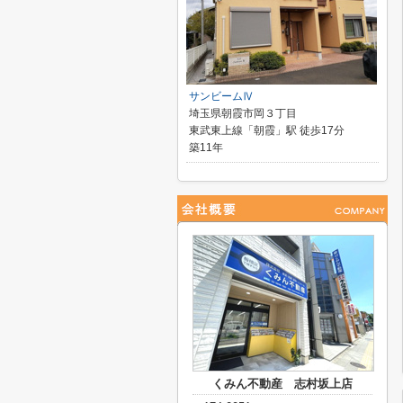
サンビームⅣ
埼玉県朝霞市岡３丁目
東武東上線「朝霞」駅 徒歩17分
築11年
くみん不動産 志村坂上店