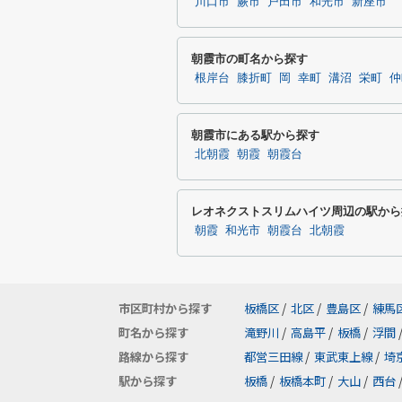
川口市
蕨市
戸田市
和光市
新座市
朝霞市の町名から探す
根岸台
膝折町
岡
幸町
溝沼
栄町
仲
朝霞市にある駅から探す
北朝霞
朝霞
朝霞台
レオネクストスリムハイツ周辺の駅から
朝霞
和光市
朝霞台
北朝霞
市区町村から探す
板橋区
/
北区
/
豊島区
/
練馬
町名から探す
滝野川
/
高島平
/
板橋
/
浮間
路線から探す
都営三田線
/
東武東上線
/
埼
駅から探す
板橋
/
板橋本町
/
大山
/
西台