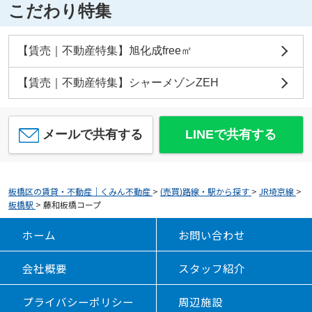
こだわり特集
【賃売｜不動産特集】旭化成free㎡
【賃売｜不動産特集】シャーメゾンZEH
メールで共有する
LINEで共有する
板橋区の賃貸・不動産｜くみん不動産
>
(売買)路線・駅から探す
>
JR埼京線
>
板橋駅
>
藤和板橋コープ
ホーム
お問い合わせ
会社概要
スタッフ紹介
プライバシーポリシー
周辺施設