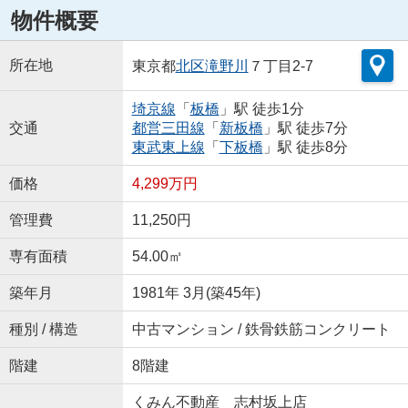
物件概要
所在地
東京都
北区
滝野川
７丁目2-7
埼京線
「
板橋
」駅 徒歩1分
交通
都営三田線
「
新板橋
」駅 徒歩7分
東武東上線
「
下板橋
」駅 徒歩8分
価格
4,299万円
管理費
11,250円
専有面積
54.00㎡
築年月
1981年 3月(築45年)
種別 / 構造
中古マンション / 鉄骨鉄筋コンクリート
階建
8階建
くみん不動産 志村坂上店