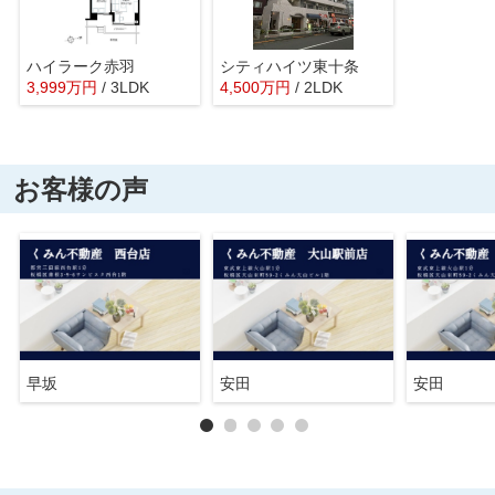
ハイラーク赤羽
シティハイツ東十条
3,999
万
円
/ 3LDK
4,500
万
円
/ 2LDK
お客様の声
早坂
安田
安田