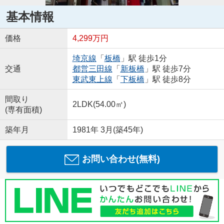
基本情報
価格
4,299万円
埼京線
「
板橋
」駅 徒歩1分
交通
都営三田線
「
新板橋
」駅 徒歩7分
東武東上線
「
下板橋
」駅 徒歩8分
間取り
2LDK(54.00㎡)
(専有面積)
築年月
1981年 3月(築45年)
お問い合わせ(無料)