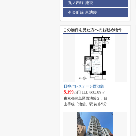
丸ノ内線 池袋
有楽町線 東池袋
この物件を見た方へのお勧め物件
日神パレステージ西池袋
5,199
万円 1LDK/31.89㎡
東京都豊島区西池袋２丁目
山手線「池袋」駅 徒歩5分