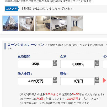
※写真や図と実際の現状とが異なる場合は現状を優先させていただきます。
【外観】外はこのようになっています
ローンシミュレーション
この物件を購入した場合の、月々の支払い価格の一
せん。
返済期間
金利
ボ
借入金額：
頭金：
（※元利均等方式 金利
5.00％まで
※返済年数
5～50
年まで入力できます）
（※ボーナスは
年2回
で計算しています。
1000万円
まで入力できます）
（※物件購入時、その他諸費用が発生する場合がございます）