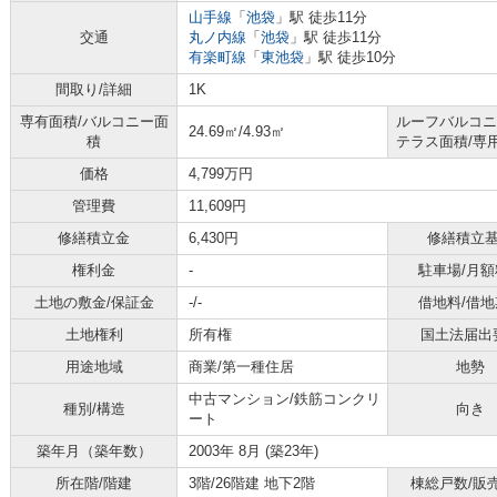
山手線
「
池袋
」駅 徒歩11分
交通
丸ノ内線
「
池袋
」駅 徒歩11分
有楽町線
「
東池袋
」駅 徒歩10分
間取り/詳細
1K
専有面積/バルコニー面
ルーフバルコニ
24.69㎡/4.93㎡
積
テラス面積/専
価格
4,799万円
管理費
11,609円
修繕積立金
6,430円
修繕積立
権利金
-
駐車場/月額
土地の敷金/保証金
-/-
借地料/借地
土地権利
所有権
国土法届出
用途地域
商業/第一種住居
地勢
中古マンション/鉄筋コンクリ
種別/構造
向き
ート
築年月（築年数）
2003年 8月 (築23年)
所在階/階建
3階/26階建 地下2階
棟総戸数/販