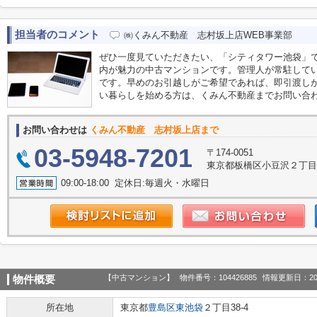
担当者のコメント
㈱くみん不動産 志村坂上店WEB事業部
ぜひ一度見ていただきたい、「シティタワー池袋」
内が魅力の中古マンションです。管理人が常駐して
です。早めのお引越しがご希望であれば、即引渡し
い暮らしを始める方は、くみん不動産までお問い合
お問い合わせは
くみん不動産 志村坂上店まで
03-5948-7201
〒174-0051
東京都板橋区小豆沢２丁目1
09:00-18:00 定休日:毎週火・水曜日
【中古マンション】
物件番号：104426885
情報更新日：20
物件概要
所在地
東京都
豊島区
東池袋
２丁目38-4