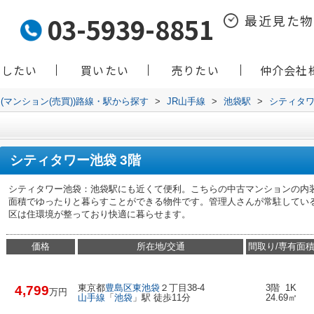
03-5939-8851
最近見た
貸したい
買いたい
売りたい
仲介会社
(マンション(売買))路線・駅から探す
>
JR山手線
>
池袋駅
>
シティタ
シティタワー池袋 3階
シティタワー池袋：池袋駅にも近くて便利。こちらの中古マンションの内装は
面積でゆったりと暮らすことができる物件です。管理人さんが常駐してい
区は住環境が整っており快適に暮らせます。
価格
所在地/交通
間取り/専有面
東京都
豊島区
東池袋
２丁目38-4
3階 1K
4,799
万円
山手線
「
池袋
」駅 徒歩11分
24.69㎡