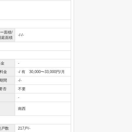
ー面積/
-/-/-
用庭面積
基金
-
料金
-/ 有 30,000〜33,000円/月
期間
-/-
要否
不要
-
南西
売戸数
217戸/-