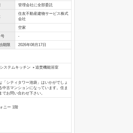
態
管理会社に全部委託
住友不動産建物サービス株式
社
会社
空家
番号
-
効期限
2026年08月17日
システムキッチン
追焚機能浴室
な「シティタワー池袋」はいかがでしょ
る中古マンションになっています。住ま
までお問い合わせ下さい。
ォニー 1階