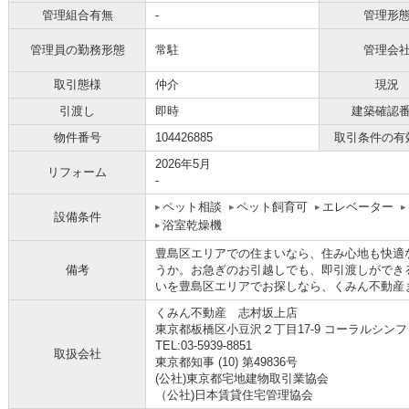
管理組合有無
-
管理形
管理員の勤務形態
常駐
管理会
取引態様
仲介
現況
引渡し
即時
建築確認
物件番号
104426885
取引条件の有
2026年5月
リフォーム
-
ペット相談
ペット飼育可
エレベーター
設備条件
浴室乾燥機
豊島区エリアでの住まいなら、住み心地も快適
備考
うか。お急ぎのお引越しでも、即引渡しができ
いを豊島区エリアでお探しなら、くみん不動産
くみん不動産 志村坂上店
東京都板橋区小豆沢２丁目17-9 コーラルシンフ
TEL:03-5939-8851
取扱会社
東京都知事 (10) 第49836号
(公社)東京都宅地建物取引業協会
（公社)日本賃貸住宅管理協会