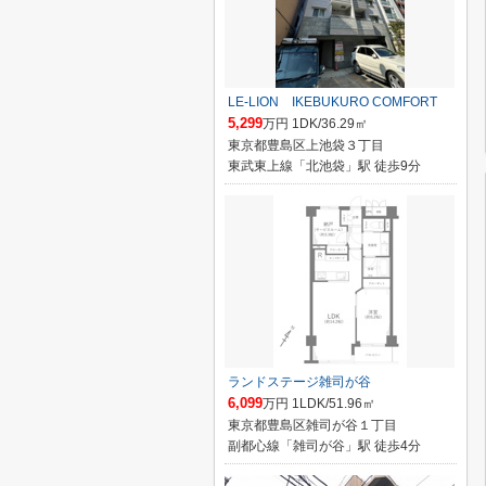
LE-LION IKEBUKURO COMFORT
5,299
万円 1DK/36.29㎡
東京都豊島区上池袋３丁目
東武東上線「北池袋」駅 徒歩9分
ランドステージ雑司が谷
6,099
万円 1LDK/51.96㎡
東京都豊島区雑司が谷１丁目
副都心線「雑司が谷」駅 徒歩4分