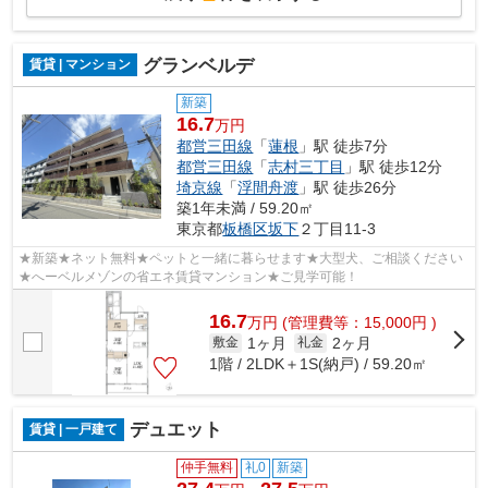
グランベルデ
賃貸 | マンション
新築
16.7
万円
都営三田線
「
蓮根
」駅 徒歩7分
都営三田線
「
志村三丁目
」駅 徒歩12分
埼京線
「
浮間舟渡
」駅 徒歩26分
築1年未満 / 59.20㎡
東京都
板橋区
坂下
２丁目11-3
★新築★ネット無料★ペットと一緒に暮らせます★大型犬、ご相談ください
★へーベルメゾンの省エネ賃貸マンション★ご見学可能！
16.7
万
円
(管理費等：15,000円 )
1ヶ月
2ヶ月
敷金
礼金
1階 / 2LDK＋1S(納戸) / 59.20㎡
デュエット
賃貸 | 一戸建て
仲手無料
礼0
新築