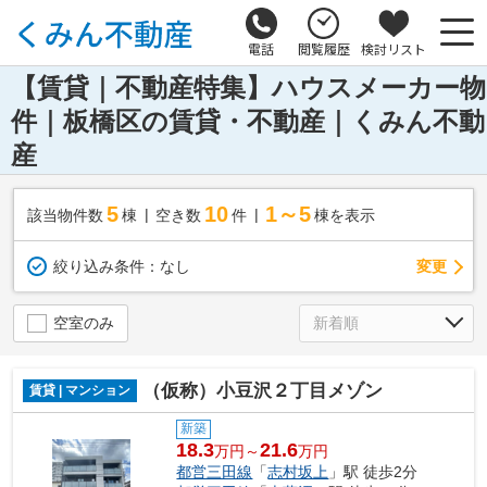
電話
閲覧履歴
検討リスト
【賃貸｜不動産特集】ハウスメーカー物
件｜板橋区の賃貸・不動産｜くみん不動
産
5
10
1～5
該当物件数
棟
空き数
件
棟を表示
変更
絞り込み条件：
なし
空室のみ
（仮称）小豆沢２丁目メゾン
賃貸 | マンション
新築
18.3
21.6
万円～
万円
都営三田線
「
志村坂上
」駅 徒歩2分