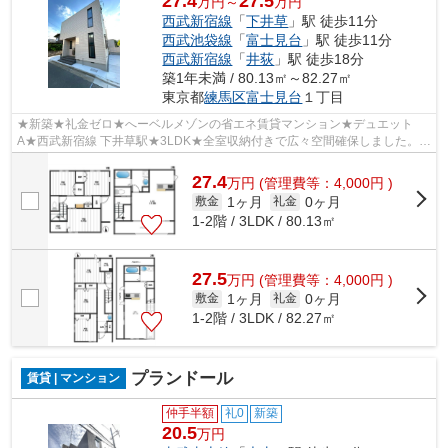
27.4
27.5
万円～
万円
西武新宿線
「
下井草
」駅 徒歩11分
西武池袋線
「
富士見台
」駅 徒歩11分
西武新宿線
「
井荻
」駅 徒歩18分
築1年未満 / 80.13㎡～82.27㎡
東京都
練馬区
富士見台
１丁目
★新築★礼金ゼロ★へーベルメゾンの省エネ賃貸マンション★デュエット
A★西武新宿線 下井草駅★3LDK★全室収納付きで広々空間確保しました。空
室につきご見学可能！
27.4
万
円
(管理費等：4,000円 )
1ヶ月
0ヶ月
敷金
礼金
1-2階 / 3LDK / 80.13㎡
27.5
万
円
(管理費等：4,000円 )
1ヶ月
0ヶ月
敷金
礼金
1-2階 / 3LDK / 82.27㎡
プランドール
賃貸 | マンション
仲手半額
礼0
新築
20.5
万円