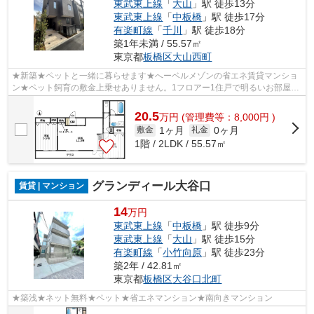
東武東上線
「
大山
」駅 徒歩13分
東武東上線
「
中板橋
」駅 徒歩17分
有楽町線
「
千川
」駅 徒歩18分
築1年未満 / 55.57㎡
東京都
板橋区
大山西町
★新築★ペットと一緒に暮らせます★へーベルメゾンの省エネ賃貸マンショ
ン★ペット飼育の敷金上乗せありません。1フロアー1住戸で明るいお部屋で
す。即日ご内覧可能！
20.5
万
円
(管理費等：8,000円 )
1ヶ月
0ヶ月
敷金
礼金
1階 / 2LDK / 55.57㎡
グランディール大谷口
賃貸 | マンション
14
万円
東武東上線
「
中板橋
」駅 徒歩9分
東武東上線
「
大山
」駅 徒歩15分
有楽町線
「
小竹向原
」駅 徒歩23分
築2年 / 42.81㎡
東京都
板橋区
大谷口北町
★築浅★ネット無料★ペット★省エネマンション★南向きマンション