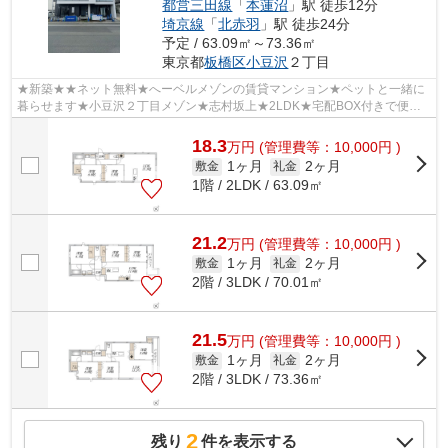
都営三田線
「
本蓮沼
」駅 徒歩12分
埼京線
「
北赤羽
」駅 徒歩24分
予定 / 63.09㎡～73.36㎡
東京都
板橋区
小豆沢
２丁目
★新築★★ネット無料★へーベルメゾンの賃貸マンション★ペットと一緒に
暮らせます★小豆沢２丁目メゾン★志村坂上★2LDK★宅配BOX付きで便利
な生活しませんか。オートロックで安心セキュリテ...
18.3
万
円
(管理費等：10,000円 )
1ヶ月
2ヶ月
敷金
礼金
1階 / 2LDK / 63.09㎡
21.2
万
円
(管理費等：10,000円 )
1ヶ月
2ヶ月
敷金
礼金
2階 / 3LDK / 70.01㎡
21.5
万
円
(管理費等：10,000円 )
1ヶ月
2ヶ月
敷金
礼金
2階 / 3LDK / 73.36㎡
2
残り
件を表示する