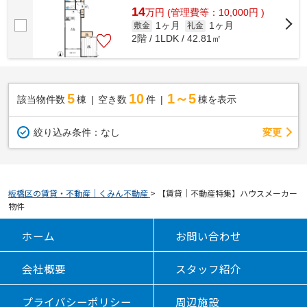
14
万
円
(管理費等：10,000円 )
1ヶ月
1ヶ月
敷金
礼金
2階 / 1LDK / 42.81㎡
5
10
1～5
該当物件数
棟
空き数
件
棟を表示
変更
絞り込み条件：
なし
板橋区の賃貸・不動産｜くみん不動産
>
【賃貸｜不動産特集】ハウスメーカー
物件
ホーム
お問い合わせ
会社概要
スタッフ紹介
プライバシーポリシー
周辺施設