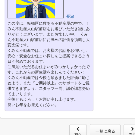
長瀬
この度は、板橋区に数ある不動産屋の中で、く
みん不動産大山駅前店をお選びいただき誠にあ
りがとうございます。またお忙しい中、 くみ
ん不動産大山駅前店にお褒めの評価を頂戴し大
変光栄です。
くみん不動産では、お客様のお話をお伺いし、
安心・安全なお住まい探しをご提案できるよう
日々努めております。
ご満足いただるお住まいがみつかりよかったで
す。これからの新生活を楽しんでください！
くみん不動産では今後も頂きました評価に恥じ
ぬよう、また『ご期待以上』のサポートをご提
供できますよう、スタッフ一同、誠心誠意努め
てまいります。
今後ともよろしくお願い申し上げます。
良いお年をお迎えください。
一覧に戻る