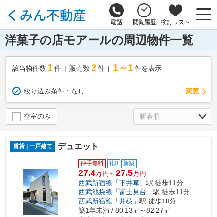
電話
閲覧履歴
検討リスト
洋菓子の店モアールの周辺物件一覧
1
2
1～1
該当物件数
件
販売数
件
件を表示
変更
絞り込み条件：
なし
空室のみ
デュエット
賃貸 | 一戸建て
仲手無料
礼0
新築
27.4
27.5
万円～
万円
西武新宿線
「
下井草
」駅 徒歩11分
西武池袋線
「
富士見台
」駅 徒歩11分
西武新宿線
「
井荻
」駅 徒歩18分
築1年未満 / 80.13㎡～82.27㎡