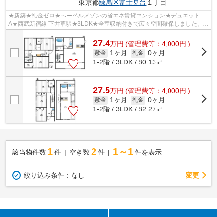
東京都
練馬区
富士見台
１丁目
★新築★礼金ゼロ★へーベルメゾンの省エネ賃貸マンション★デュエット
A★西武新宿線 下井草駅★3LDK★全室収納付きで広々空間確保しました。空
室につきご見学可能！
27.4
万
円
(管理費等：4,000円 )
1ヶ月
0ヶ月
敷金
礼金
1-2階 / 3LDK / 80.13㎡
27.5
万
円
(管理費等：4,000円 )
1ヶ月
0ヶ月
敷金
礼金
1-2階 / 3LDK / 82.27㎡
1
2
1～1
該当物件数
件
空き数
件
件を表示
変更
絞り込み条件：
なし