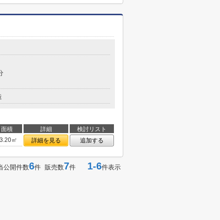
分
造
面積
詳細
検討リスト
3.20㎡
詳細を見る
追加する
6
7
1-6
当公開件数
件 販売数
件
件表示