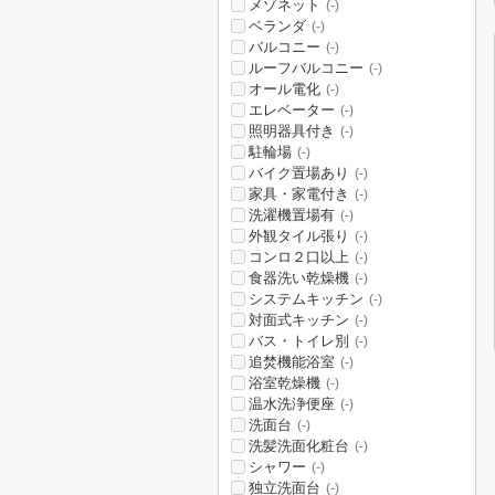
メゾネット
(-)
ベランダ
(-)
バルコニー
(-)
ルーフバルコニー
(-)
オール電化
(-)
エレベーター
(-)
照明器具付き
(-)
駐輪場
(-)
バイク置場あり
(-)
家具・家電付き
(-)
洗濯機置場有
(-)
外観タイル張り
(-)
コンロ２口以上
(-)
食器洗い乾燥機
(-)
システムキッチン
(-)
対面式キッチン
(-)
バス・トイレ別
(-)
追焚機能浴室
(-)
浴室乾燥機
(-)
温水洗浄便座
(-)
洗面台
(-)
洗髪洗面化粧台
(-)
シャワー
(-)
独立洗面台
(-)