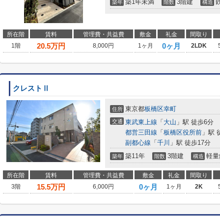
築1年未満
3階建
築年
階数
構造
所在階
賃料
管理費・共益費
敷金
礼金
間取り
20.5
万円
0ヶ月
1階
8,000円
1ヶ月
2LDK
クレストⅡ
東京都
板橋区
幸町
住所
交通
東武東上線
「
大山
」駅 徒歩6分
都営三田線
「
板橋区役所前
」駅 
副都心線
「
千川
」駅 徒歩17分
築11年
3階建
軽量
築年
階数
構造
所在階
賃料
管理費・共益費
敷金
礼金
間取り
15.5
万円
0ヶ月
3階
6,000円
1ヶ月
2K