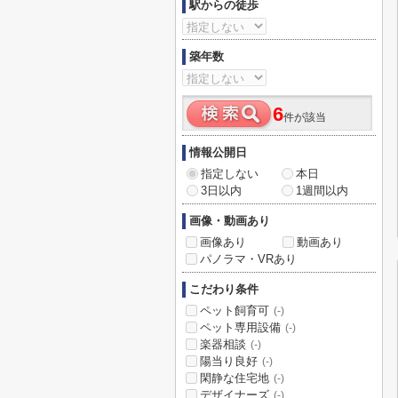
駅からの徒歩
築年数
6
件が該当
情報公開日
指定しない
本日
3日以内
1週間以内
画像・動画あり
画像あり
動画あり
パノラマ・VRあり
こだわり条件
ペット飼育可
(-)
ペット専用設備
(-)
楽器相談
(-)
陽当り良好
(-)
閑静な住宅地
(-)
デザイナーズ
(-)