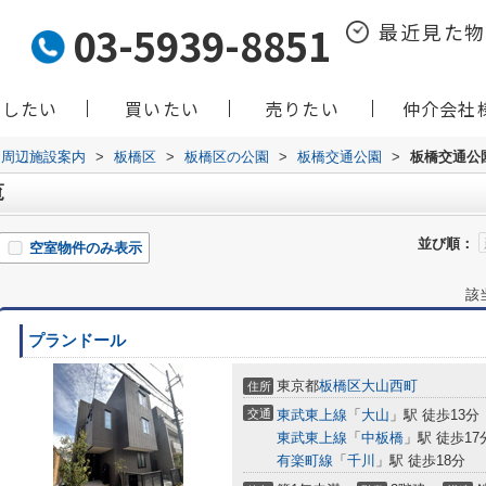
03-5939-8851
最近見た
貸したい
買いたい
売りたい
仲介会社
周辺施設案内
>
板橋区
>
板橋区の公園
>
板橋交通公園
>
板橋交通公
覧
並び順：
空室物件のみ表示
該
プランドール
東京都
板橋区
大山西町
住所
交通
東武東上線
「
大山
」駅 徒歩13分
東武東上線
「
中板橋
」駅 徒歩17
有楽町線
「
千川
」駅 徒歩18分