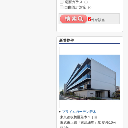
複層ガラス
(-)
自由設計対応
(-)
6
件が該当
新着物件
プライムガーデン若木
東京都板橋区若木１丁目
東武東上線「東武練馬」駅 徒歩10分