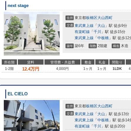
next stage
東京都
板橋区
大山西町
住所
交通
東武東上線
「
大山
」駅 徒歩9分
有楽町線
「
千川
」駅 徒歩15分
東武東上線
「
中板橋
」駅 徒歩12
築6年
2階建
木造
築年
階数
構造
所在階
賃料
管理費・共益費
敷金
礼金
間取り
12.4
万円
1-2階
4,000円
1ヶ月
1ヶ月
1LDK
4
EL CIELO
東京都
板橋区
大山西町
住所
交通
東武東上線
「
大山
」駅 徒歩13分
東武東上線
「
中板橋
」駅 徒歩14
有楽町線
「
千川
」駅 徒歩20分