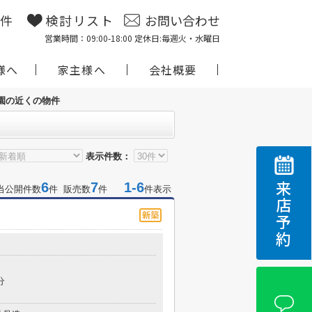
物件
検討リスト
お問い合わせ
営業時間：09:00-18:00 定休日:毎週火・水曜日
様へ
家主様へ
会社概要
園の近くの物件
表示件数：
6
7
1-6
来店予約
当公開件数
件 販売数
件
件表示
分