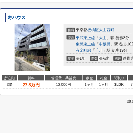
寿ハウス
東京都
板橋区
大山西町
住所
交通
東武東上線
「
大山
」駅 徒歩8分
東武東上線
「
中板橋
」駅 徒歩16
有楽町線
「
千川
」駅 徒歩19分
築1年
4階建
鉄骨
築年
階数
構造
所在階
賃料
管理費・共益費
敷金
礼金
間取り
27.8
万円
3階
12,000円
1ヶ月
1ヶ月
3LDK
7
該