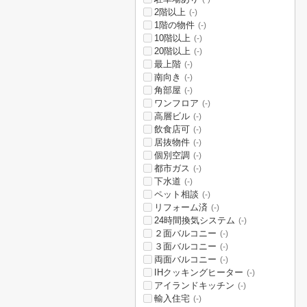
2階以上
(-)
1階の物件
(-)
10階以上
(-)
20階以上
(-)
最上階
(-)
南向き
(-)
角部屋
(-)
ワンフロア
(-)
高層ビル
(-)
飲食店可
(-)
居抜物件
(-)
個別空調
(-)
都市ガス
(-)
下水道
(-)
ペット相談
(-)
リフォーム済
(-)
24時間換気システム
(-)
２面バルコニー
(-)
３面バルコニー
(-)
両面バルコニー
(-)
IHクッキングヒーター
(-)
アイランドキッチン
(-)
輸入住宅
(-)