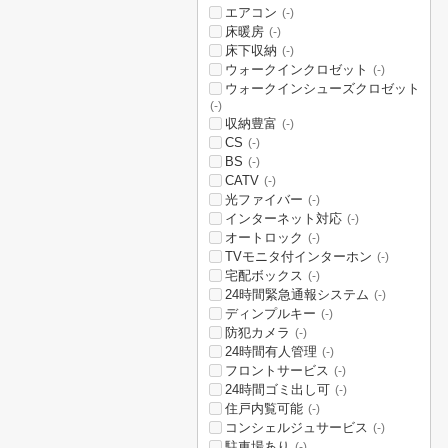
エアコン
(-)
床暖房
(-)
床下収納
(-)
ウォークインクロゼット
(-)
ウォークインシューズクロゼット
(-)
収納豊富
(-)
CS
(-)
BS
(-)
CATV
(-)
光ファイバー
(-)
インターネット対応
(-)
オートロック
(-)
TVモニタ付インターホン
(-)
宅配ボックス
(-)
24時間緊急通報システム
(-)
ディンプルキー
(-)
防犯カメラ
(-)
24時間有人管理
(-)
フロントサービス
(-)
24時間ゴミ出し可
(-)
住戸内覧可能
(-)
コンシェルジュサービス
(-)
駐車場あり
(-)