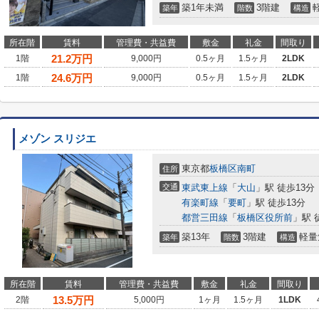
築1年未満
3階建
築年
階数
構造
所在階
賃料
管理費・共益費
敷金
礼金
間取り
21.2
万円
1階
9,000円
0.5ヶ月
1.5ヶ月
2LDK
24.6
万円
1階
9,000円
0.5ヶ月
1.5ヶ月
2LDK
メゾン スリジエ
東京都
板橋区
南町
住所
交通
東武東上線
「
大山
」駅 徒歩13分
有楽町線
「
要町
」駅 徒歩13分
都営三田線
「
板橋区役所前
」駅 
築13年
3階建
軽量
築年
階数
構造
所在階
賃料
管理費・共益費
敷金
礼金
間取り
13.5
万円
2階
5,000円
1ヶ月
1.5ヶ月
1LDK