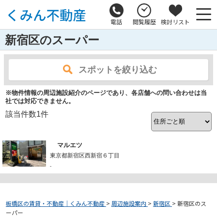
電話
閲覧履歴
検討リスト
新宿区のスーパー
スポットを絞り込む
※物件情報の周辺施設紹介のページであり、各店舗への問い合わせは当
社では対応できません。
該当件数
1
件
マルエツ
東京都新宿区西新宿６丁目
-
板橋区の賃貸・不動産｜くみん不動産
>
周辺施設案内
>
新宿区
>
新宿区のス
ーパー