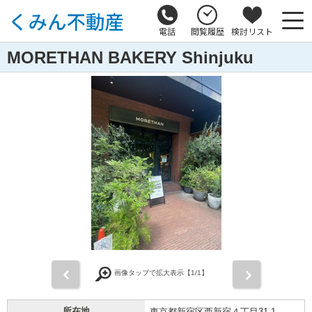
電話
閲覧履歴
検討リスト
MORETHAN BAKERY Shinjuku
前
次
画像タップで拡大表示【
1
/1】
所在地
東京都新宿区西新宿４丁目31-1