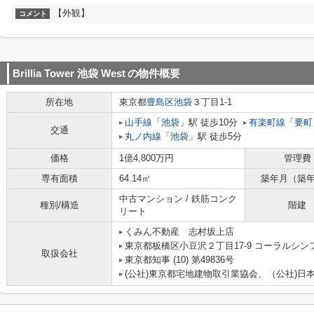
【外観】
コメント
Brillia Tower 池袋 West
の物件概要
所在地
東京都
豊島区
池袋
３丁目1-1
山手線
「
池袋
」駅 徒歩10分
有楽町線
「
要町
交通
丸ノ内線
「
池袋
」駅 徒歩5分
価格
1億4,800万円
管理費
専有面積
64.14㎡
築年月（築
中古マンション / 鉄筋コンク
種別/構造
階建
リート
くみん不動産 志村坂上店
東京都板橋区小豆沢２丁目17-9 コーラルシン
取扱会社
東京都知事 (10) 第49836号
(公社)東京都宅地建物取引業協会、（公社)日