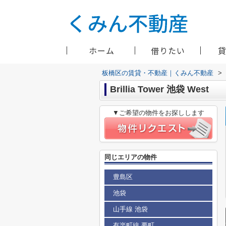
ホーム
借りたい
板橋区の賃貸・不動産｜くみん不動産
>
Brillia Tower 池袋 West
▼ご希望の物件をお探しします
同じエリアの物件
豊島区
池袋
山手線 池袋
有楽町線 要町