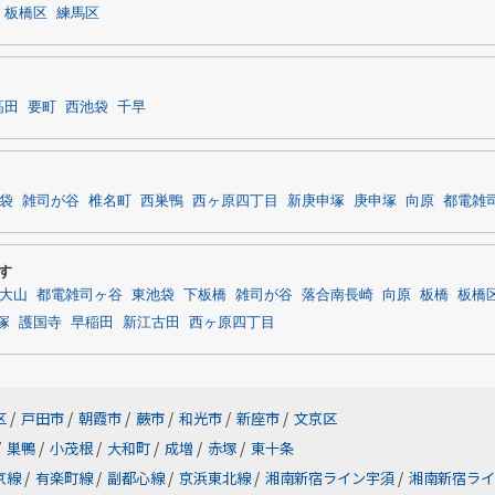
板橋区
練馬区
高田
要町
西池袋
千早
袋
雑司が谷
椎名町
西巣鴨
西ヶ原四丁目
新庚申塚
庚申塚
向原
都電雑
探す
大山
都電雑司ヶ谷
東池袋
下板橋
雑司が谷
落合南長崎
向原
板橋
板橋
塚
護国寺
早稲田
新江古田
西ヶ原四丁目
区
/
戸田市
/
朝霞市
/
蕨市
/
和光市
/
新座市
/
文京区
/
巣鴨
/
小茂根
/
大和町
/
成増
/
赤塚
/
東十条
京線
/
有楽町線
/
副都心線
/
京浜東北線
/
湘南新宿ライン宇須
/
湘南新宿ライ