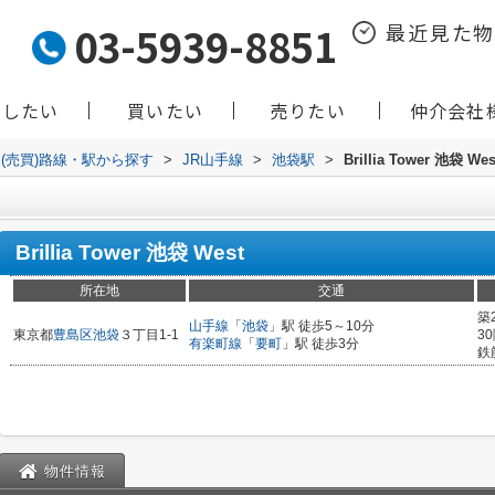
03-5939-8851
最近見た
貸したい
買いたい
売りたい
仲介会社
(売買)路線・駅から探す
>
JR山手線
>
池袋駅
>
Brillia Tower 池袋 Wes
Brillia Tower 池袋 West
所在地
交通
築
山手線
「
池袋
」駅 徒歩5～10分
東京都
豊島区
池袋
３丁目1-1
3
有楽町線
「
要町
」駅 徒歩3分
鉄
物件情報