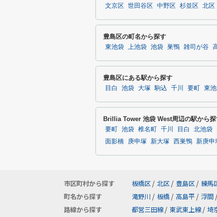
文京区
世田谷区
中野区
杉並区
北区
豊島区の町名から探す
東池袋
上池袋
池袋
巣鴨
雑司が谷
豊島区にある駅から探す
目白
池袋
大塚
駒込
千川
要町
東池
Brillia Tower 池袋 West周辺の駅から
要町
池袋
椎名町
千川
目白
北池袋
面影橋
庚申塚
新大塚
西巣鴨
新庚申
市区町村から探す
板橋区
/
北区
/
豊島区
/
練馬
町名から探す
滝野川
/
板橋
/
高島平
/
浮間
路線から探す
都営三田線
/
東武東上線
/
埼