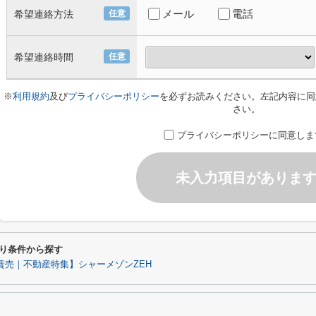
メール
電話
希望連絡方法
任意
希望連絡時間
任意
※
利用規約
及び
プライバシーポリシー
を必ずお読みください。左記内容に同
さい。
プライバシーポリシーに同意しま
未入力項目がありま
こだわり条件から探す
賃売｜不動産特集】シャーメゾンZEH