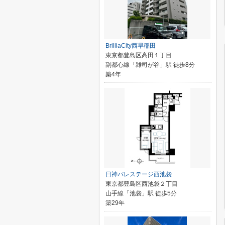
BrilliaCity西早稲田
東京都豊島区高田１丁目
副都心線「雑司が谷」駅 徒歩8分
築4年
日神パレステージ西池袋
東京都豊島区西池袋２丁目
山手線「池袋」駅 徒歩5分
築29年