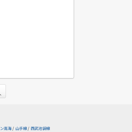
ン高海
/
山手線
/
西武池袋線