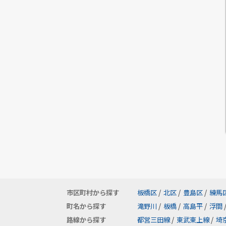
市区町村から探す
板橋区
/
北区
/
豊島区
/
練馬
町名から探す
滝野川
/
板橋
/
高島平
/
浮間
路線から探す
都営三田線
/
東武東上線
/
埼