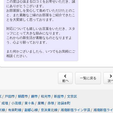
この度は心温まる口コミをお寄せいただき、誠
にありがとうございます。
お部屋探しを安心して進めていただけたとのこ
と、また素敵なご縁のお部屋をご紹介できたこ
とを大変嬉しく思っております。
対応についても嬉しいお言葉をいただき、スタ
ッフにとって大きな励みになります。
これからの新生活が素敵なものとなりますよ
う、心より願っております。
また何かございましたら、いつでもお気軽にご
相談ください。
一覧に戻る
区
/
戸田市
/
朝霞市
/
蕨市
/
和光市
/
新座市
/
文京区
/
成増
/
小茂根
/
東十条
/
巣鴨
/
赤塚
/
池袋本町
京線
/
有楽町線
/
副都心線
/
京浜東北線
/
湘南新宿ライン宇須
/
湘南新宿ライ