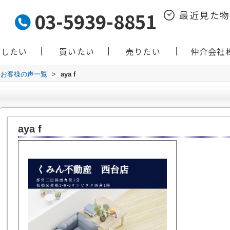
03-5939-8851
最近見た
貸したい
買いたい
売りたい
仲介会社
お客様の声一覧
>
aya f
aya f