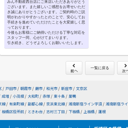
みん不動産西台店にご来店いただきありがとう
ございます。また嬉しいご感想をお寄せいただ
き誠にありがとうございます。ご契約時のご説
明がわかりやすかったとのことで、安心してお
手続きを進めていただけたことを大変嬉しく思
っております。
今後もお客様にご納得いただける丁寧な対応を
スタッフ一同、心がけてまいります。
引き続き、どうぞよろしくお願いいたします。
一覧に戻る
区
/
戸田市
/
朝霞市
/
蕨市
/
和光市
/
新座市
/
文京区
/
成増
/
小茂根
/
大和町
/
赤塚
/
東十条
/
巣鴨
京線
/
有楽町線
/
副都心線
/
京浜東北線
/
湘南新宿ライン宇須
/
湘南新宿ライ
/
板橋区役所前
/
ときわ台
/
志村三丁目
/
下板橋
/
上板橋
/
蓮根