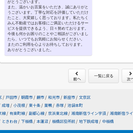
がとうございます。
また、温かいお言葉をいただき、誠にありがと
うございます。丁寧な対応を評価していただけ
たこと、大変嬉しく思っております。私たちく
みん不動産ではお客様にご満足いただけるサー
ビスを提供できるよう、日々努めております。
今後も何かお困りのことやご相談がございまし
たら、いつでもお気軽にお知らせください。
またのご利用を心よりお待ちしております。
ありがとうございました。
一覧に戻る
区
/
戸田市
/
朝霞市
/
蕨市
/
和光市
/
新座市
/
文京区
/
成増
/
小茂根
/
東十条
/
巣鴨
/
赤塚
/
池袋本町
京線
/
有楽町線
/
副都心線
/
京浜東北線
/
湘南新宿ライン宇須
/
湘南新宿ライ
/
ときわ台
/
下板橋
/
本蓮沼
/
板橋区役所前
/
地下鉄成増
/
中板橋