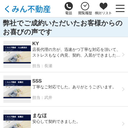
電話
閲覧履歴
検討リスト
弊社でご成約いただいたお客様からの
お喜びの声です
KY
店長代理の方が、迅速かつ丁寧な対応を頂いて、
ストレスもなく内見、契約、入居ができました。
強いて言えば、礼金の交渉を頑張って欲しかった
担当：長瀬
なというくらいです。
SSS
丁寧なご対応でした。ありがとうございます。
担当：武井
まなほ
安心して契約できました。