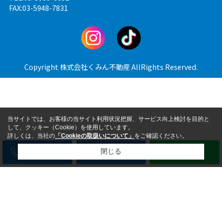
FAX:03-5948-7831
Copyright 株式会社くみん不動産 AllRights Reserved.
当サイトでは、お客様の当サイト利用状況把握、サービス向上検討を目的と
して、クッキー（Cookie）を使用しています。
詳しくは、当社の
「Cookieの取扱いについて」
をご確認ください。
電話
メール
LINE
閉じる