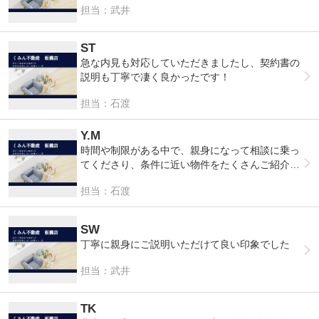
担当：武井
ST
急な内見も対応していただきましたし、契約書の
説明も丁寧で凄く良かったです！
担当：石渡
Y.M
時間や制限がある中で、親身になって相談に乗っ
てくださり、条件に近い物件をたくさんご紹介頂
きました。メリット・デメリット等もお話してく
担当：石渡
ださり、信頼して最後までお願いすることができ
ました。また機会があればぜひお願いしたいと思
っております。大変お世話になりました。
SW
丁寧に親身にご説明いただけて良い印象でした
担当：武井
TK