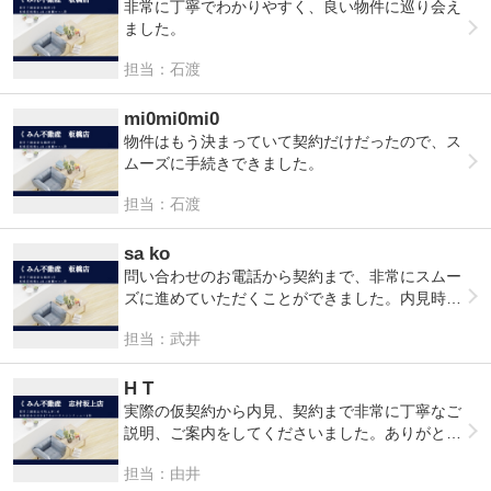
非常に丁寧でわかりやすく、良い物件に巡り会え
ました。
担当：石渡
mi0mi0mi0
物件はもう決まっていて契約だけだったので、ス
ムーズに手続きできました。
担当：石渡
sa ko
問い合わせのお電話から契約まで、非常にスムー
ズに進めていただくことができました。内見時も
物件についてとても詳しく、質問にも丁寧にお答
担当：武井
えいただけて、レスポンスも早いので安心してお
任せすることができました。ありがとうございま
した！
H T
実際の仮契約から内見、契約まで非常に丁寧なご
説明、ご案内をしてくださいました。ありがとう
ございます。
担当：由井